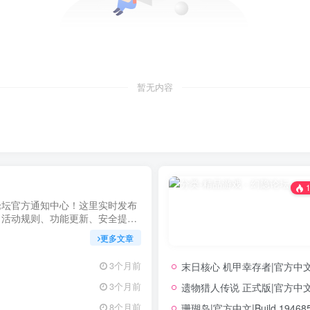
暂无内容
1
论坛官方通知中心！这里实时发布
、活动规则、功能更新、安全提醒
明，确保每位用户第一时间掌握最
更多文章
坚持公开透明，通过权威通知保障
力您在幻隐论坛获得更优质、安全
末日核心 机甲幸存者|官方中文|Bu
3个月前
立即查看，不错过关键信息！
遗物猎人传说 正式版|官方中文|Bu
3个月前
珊瑚岛|官方中文|Build.194
8个月前