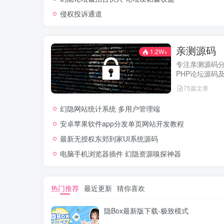
侵权投诉通道
亲测源码
1.2W+
专注亲测源码
PHP论坛源码
经实际测试可
75篇文章
网站，轻松开
幻隐网站统计系统 多用户管理端
安卓苹果软件app分发单页网站开发教程
最新无授权东郊到家UI系统源码
电脑手机浏览器插件 幻隐资源嗅探神器
热门推荐
最近更新
猜你喜欢
隐Box最新版下载-极致模式