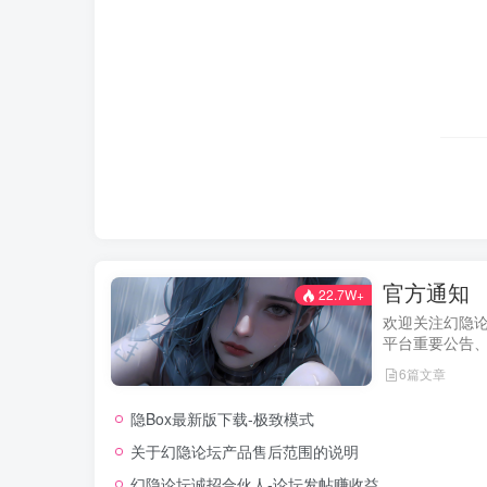
官方通知
22.7W+
欢迎关注幻隐
平台重要公告
及用户权益说
6篇文章
新动态。我们
用户权益，助
隐Box最新版下载-极致模式
的使用体验！
关于幻隐论坛产品售后范围的说明
幻隐论坛诚招合伙人-论坛发帖赚收益