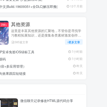
中文|Build.19609351+全DLC|解压即撸|
12个月前
其他资源
3W+
这里是丰富其他资源的汇聚地，不管你是寻找学
习教程拓展知识，还是搜集各类素材激发创作灵
感，亦或是查询专业数据辅助工作研究，都能一
585篇文章
更多文章
站式满足。资源定期更新、分类清晰、下载便
捷，为你的多元需求提供高效服务，快来探索发
P安卓免签iOS绿标工具
7小时前
现所需资源！
源码
7小时前
兼容+多应用管理）
昨天
定向效果跟踪短链接
昨天
微信聊天记录修改HTML源代码分享