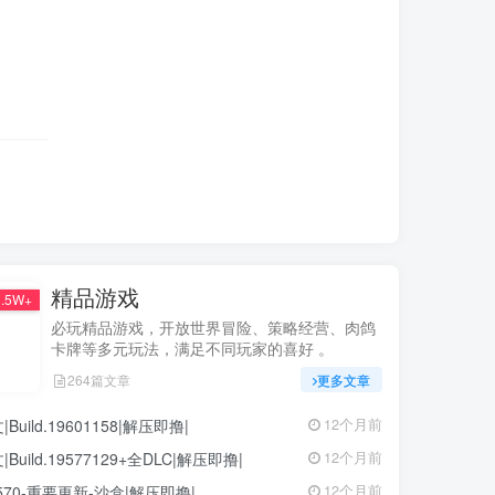
精品游戏
.5W+
必玩精品游戏，开放世界冒险、策略经营、肉鸽
卡牌等多元玩法，满足不同玩家的喜好 。
264篇文章
更多文章
ild.19601158|解压即撸|
12个月前
ild.19577129+全DLC|解压即撸|
12个月前
68570-重要更新-沙盒|解压即撸|
12个月前