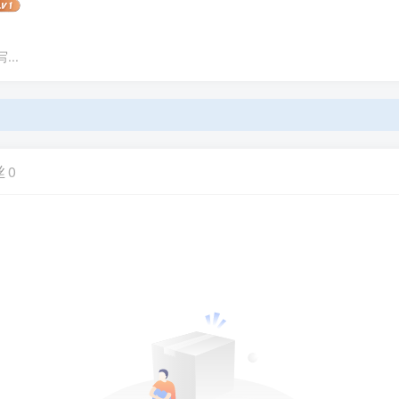
..
丝
0