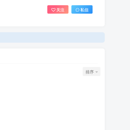
关注
私信
排序