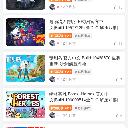
12个月前
15
遗物猎人传说 正式版|官方中
文|Build.19577129+全DLC|解压即撸|
付费阅读
20
# 每日推荐
￥
12个月前
11
珊瑚岛|官方中文|Build.19468570-重要
更新-沙盒|解压即撸|
付费阅读
20
# 每日推荐
￥
12个月前
7
绿林英雄 Forest Heroes|官方中
文|Build.19609351+全DLC|解压即撸|
付费阅读
20
# 每日推荐
￥
12个月前
6