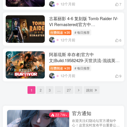
12个月前
7
古墓丽影 4-6 复刻版 Tomb Raider IV-
VI Remastered|官方中
文|Build.19062321+全DLC|解压即撸|
付费阅读
20
# 每日推荐
￥
12个月前
6
阿基琉斯 幸存者|官方中
文|Build.19582429-灭世洪流-混战英灵
+全DLC-支持手柄|解压即撸|
付费阅读
20
# 每日推荐
￥
12个月前
9
1
2
3
…
27
跳转
官方通知
22.7W+
欢迎关注幻隐论坛官方通知中
心！这里实时发布平台重要公