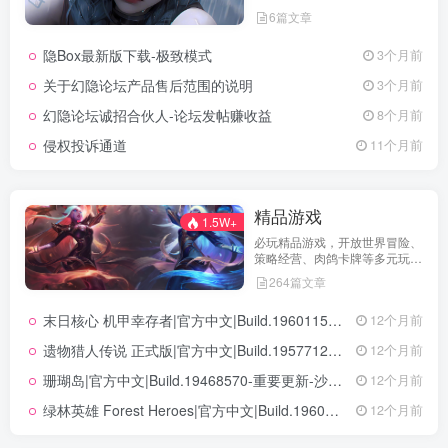
告、活动规则、功能更新、安全
6篇文章
提醒及用户权益说明，确保每位
用户第一时间掌握最新动态。我
隐Box最新版下载-极致模式
3个月前
们坚持公开透明，通过权威通知
保障用户权益，助力您在幻隐论
关于幻隐论坛产品售后范围的说明
3个月前
坛获得更优质、安全的使用体
验！立即查看，不错过关键信
幻隐论坛诚招合伙人-论坛发帖赚收益
8个月前
息！
侵权投诉通道
11个月前
精品游戏
1.5W+
必玩精品游戏，开放世界冒险、
策略经营、肉鸽卡牌等多元玩
法，满足不同玩家的喜好 。
264篇文章
末日核心 机甲幸存者|官方中文|Build.19601158|解压即撸|
12个月前
遗物猎人传说 正式版|官方中文|Build.19577129+全DLC|解压即撸|
12个月前
珊瑚岛|官方中文|Build.19468570-重要更新-沙盒|解压即撸|
12个月前
绿林英雄 Forest Heroes|官方中文|Build.19609351+全DLC|解压即撸|
12个月前