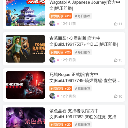
Wagotabi A Japanese Journey|官方中
文|解压即撸|
付费阅读
20
# 每日推荐
￥
12个月前
11
古墓丽影1-3 重制版|官方中
文|Build.19617537+全DLC|解压即撸|
付费阅读
20
# 每日推荐
￥
12个月前
15
死域Rogue 正式版|官方中
文|Build.19617749-熵烬觉醒-虚空裂袭
+全DLC|解压即撸|
付费阅读
20
# 每日推荐
￥
12个月前
10
紫色晶石 支持者版|官方中
文|Build.19617382-来临的狂潮-支持者
版+全DLC|解压即撸|
付费阅读
20
# 每日推荐
￥