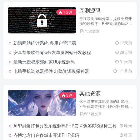
亲测源码
1.2W+
专注亲测源码分享，提供免费开
源论坛程序、PHP论坛源码及论
坛搭建解决方案，所有源码均经
75篇文章
实际测试可用，助力快速搭建稳
定高效的论坛网站，轻松开启你
幻隐网站统计系统 多用户管理端
17天前
的论坛运营之路。
安卓苹果软件app分发单页网站开发教程
29天前
最新无授权东郊到家UI系统源码
31天前
电脑手机浏览器插件 幻隐资源嗅探神器
1个月前
其他资源
3W+
这里是丰富其他资源的汇聚地，
不管你是寻找学习教程拓展知
识，还是搜集各类素材激发创作
585篇文章
灵感，亦或是查询专业数据辅助
工作研究，都能一站式满足。资
APP封装打包分发系统源码PHP安卓免签iOS绿标工具
昨天
源定期更新、分类清晰、下载便
捷，为你的多元需求提供高效服
齐博地方门户多城市开源PHP源码
昨天
务，快来探索发现所需资源！