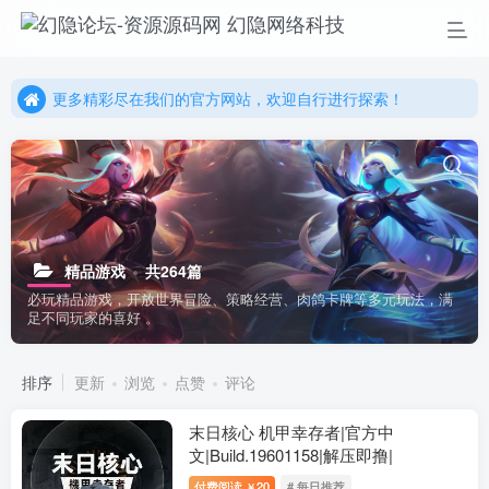
更多精彩尽在我们的官方网站，欢迎自行进行探索！
幻隐网络科技，感谢您的加入以及使用我们的系统！
更多精彩尽在我们的官方网站，欢迎自行进行探索！
幻隐网络科技，感谢您的加入以及使用我们的系统！
精品游戏
共264篇
必玩精品游戏，开放世界冒险、策略经营、肉鸽卡牌等多元玩法，满
足不同玩家的喜好 。
排序
更新
浏览
点赞
评论
末日核心 机甲幸存者|官方中
文|Build.19601158|解压即撸|
付费阅读
20
# 每日推荐
￥