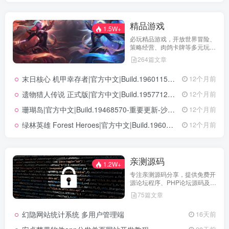
精品游戏
1.5W+
必玩精品游戏，开放世界冒险、
策略经营、肉鸽卡牌等多元玩
法，满足不同玩家的喜好 。
264篇文章
末日核心 机甲幸存者|官方中文|Build.19601158|解压即撸|
12个月前
遗物猎人传说 正式版|官方中文|Build.19577129+全DLC|解压即撸|
12个月前
珊瑚岛|官方中文|Build.19468570-重要更新-沙盒|解压即撸|
12个月前
绿林英雄 Forest Heroes|官方中文|Build.19609351+全DLC|解压即撸|
12个月前
亲测源码
1.2W+
专注亲测源码分享，提供免费开
源论坛程序、PHP论坛源码及论
坛搭建解决方案，所有源码均经
75篇文章
实际测试可用，助力快速搭建稳
定高效的论坛网站，轻松开启你
幻隐网站统计系统 多用户管理端
16天前
的论坛运营之路。