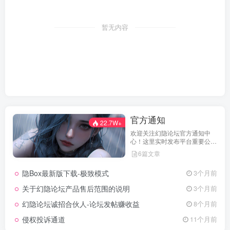
暂无内容
官方通知
22.7W+
欢迎关注幻隐论坛官方通知中
心！这里实时发布平台重要公
告、活动规则、功能更新、安全
6篇文章
提醒及用户权益说明，确保每位
用户第一时间掌握最新动态。我
隐Box最新版下载-极致模式
3个月前
们坚持公开透明，通过权威通知
保障用户权益，助力您在幻隐论
关于幻隐论坛产品售后范围的说明
3个月前
坛获得更优质、安全的使用体
验！立即查看，不错过关键信
幻隐论坛诚招合伙人-论坛发帖赚收益
8个月前
息！
侵权投诉通道
11个月前