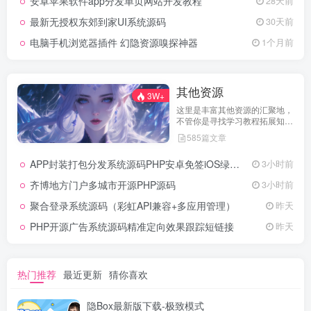
安卓苹果软件app分发单页网站开发教程
28天前
最新无授权东郊到家UI系统源码
30天前
电脑手机浏览器插件 幻隐资源嗅探神器
1个月前
其他资源
3W+
这里是丰富其他资源的汇聚地，
不管你是寻找学习教程拓展知
识，还是搜集各类素材激发创作
585篇文章
灵感，亦或是查询专业数据辅助
工作研究，都能一站式满足。资
APP封装打包分发系统源码PHP安卓免签iOS绿标工具
3小时前
源定期更新、分类清晰、下载便
捷，为你的多元需求提供高效服
齐博地方门户多城市开源PHP源码
3小时前
务，快来探索发现所需资源！
聚合登录系统源码（彩虹API兼容+多应用管理）
昨天
PHP开源广告系统源码精准定向效果跟踪短链接
昨天
热门推荐
最近更新
猜你喜欢
隐Box最新版下载-极致模式