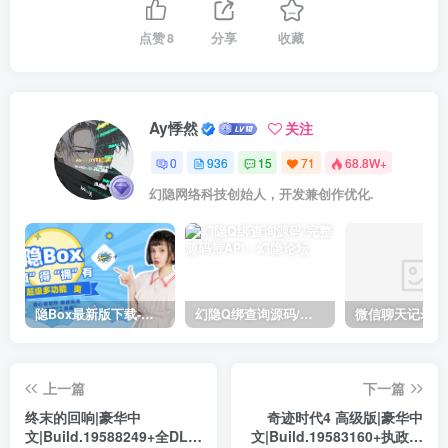
点赞
8
分享
收藏
Ay悸然
关注
0
936
15
71
68.8W+
幻隐网络科技创始人，开发兼创作优化.
隐Box最新版下载-极致模式
幻隐Q绑查询源码/完整源码带API
上一篇
下一篇
终末的回响|豪华中
奇迹时代4 高级版|豪华中
文|Build.19588249+全DLC|
文|Build.19583160+执政官