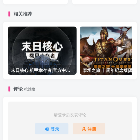
解压即撸|
预言DCL+全季票+全
DLC+修改器|解压即撸|
相关推荐
末日核心 机甲幸存者|官方中文|Build.19601158|解压即撸|
泰坦之旅 十周年纪念版|豪华中文|Build.19
评论
抢沙发
请登录后发表评论
登录
注册