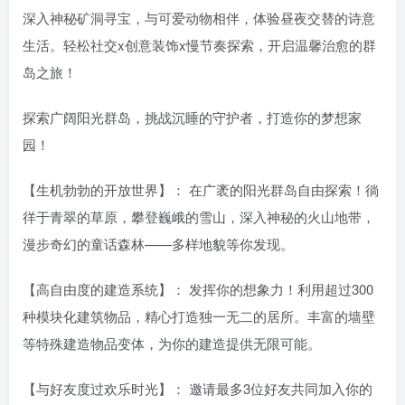
深入神秘矿洞寻宝，与可爱动物相伴，体验昼夜交替的诗意
生活。轻松社交x创意装饰x慢节奏探索，开启温馨治愈的群
岛之旅！
探索广阔阳光群岛，挑战沉睡的守护者，打造你的梦想家
园！
【生机勃勃的开放世界】： 在广袤的阳光群岛自由探索！徜
徉于青翠的草原，攀登巍峨的雪山，深入神秘的火山地带，
漫步奇幻的童话森林——多样地貌等你发现。
【高自由度的建造系统】： 发挥你的想象力！利用超过300
种模块化建筑物品，精心打造独一无二的居所。丰富的墙壁
等特殊建造物品变体，为你的建造提供无限可能。
【与好友度过欢乐时光】： 邀请最多3位好友共同加入你的