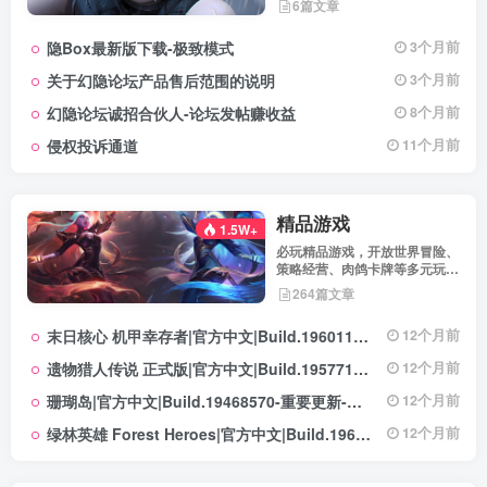
6篇文章
提醒及用户权益说明，确保每位
用户第一时间掌握最新动态。我
隐Box最新版下载-极致模式
3个月前
们坚持公开透明，通过权威通知
保障用户权益，助力您在幻隐论
关于幻隐论坛产品售后范围的说明
3个月前
坛获得更优质、安全的使用体
验！立即查看，不错过关键信
幻隐论坛诚招合伙人-论坛发帖赚收益
8个月前
息！
侵权投诉通道
11个月前
精品游戏
1.5W+
必玩精品游戏，开放世界冒险、
策略经营、肉鸽卡牌等多元玩
法，满足不同玩家的喜好 。
264篇文章
末日核心 机甲幸存者|官方中文|Build.19601158|解压即撸|
12个月前
遗物猎人传说 正式版|官方中文|Build.19577129+全DLC|解压即撸|
12个月前
珊瑚岛|官方中文|Build.19468570-重要更新-沙盒|解压即撸|
12个月前
绿林英雄 Forest Heroes|官方中文|Build.19609351+全DLC|解压即撸|
12个月前