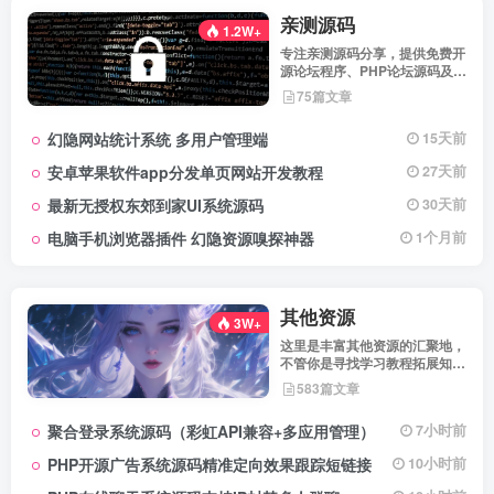
亲测源码
1.2W+
专注亲测源码分享，提供免费开
源论坛程序、PHP论坛源码及论
坛搭建解决方案，所有源码均经
75篇文章
实际测试可用，助力快速搭建稳
定高效的论坛网站，轻松开启你
幻隐网站统计系统 多用户管理端
15天前
的论坛运营之路。
安卓苹果软件app分发单页网站开发教程
27天前
最新无授权东郊到家UI系统源码
30天前
电脑手机浏览器插件 幻隐资源嗅探神器
1个月前
其他资源
3W+
这里是丰富其他资源的汇聚地，
不管你是寻找学习教程拓展知
识，还是搜集各类素材激发创作
583篇文章
灵感，亦或是查询专业数据辅助
工作研究，都能一站式满足。资
聚合登录系统源码（彩虹API兼容+多应用管理）
7小时前
源定期更新、分类清晰、下载便
捷，为你的多元需求提供高效服
PHP开源广告系统源码精准定向效果跟踪短链接
10小时前
务，快来探索发现所需资源！