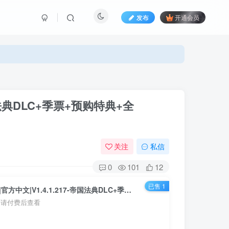
发布
开通会员
帝国法典DLC+季票+预购特典+全
关注
私信
0
101
12
已售 1
战锤40K 行商浪人|官方中文|V1.4.1.217-帝国法典DLC+季票+预购特典+全DLC+修改器|解压即撸|
，请付费后查看