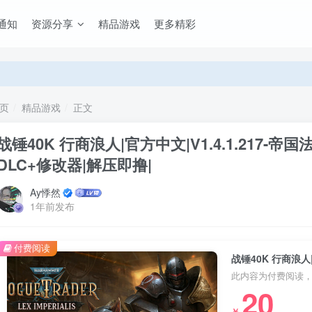
通知
资源分享
精品游戏
更多精彩
页
精品游戏
正文
战锤40K 行商浪人|官方中文|V1.4.1.217-
DLC+修改器|解压即撸|
Ay悸然
1年前发布
付费阅读
此内容为付费阅读
20
￥