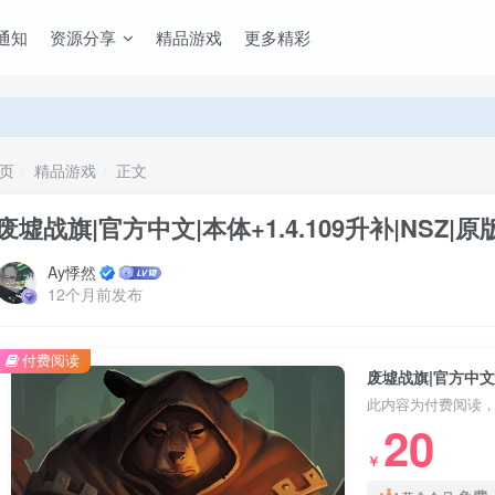
通知
资源分享
精品游戏
更多精彩
页
精品游戏
正文
废墟战旗|官方中文|本体+1.4.109升补|NSZ|原版
Ay悸然
12个月前发布
付费阅读
废墟战旗|官方中文|本
此内容为付费阅读
20
￥