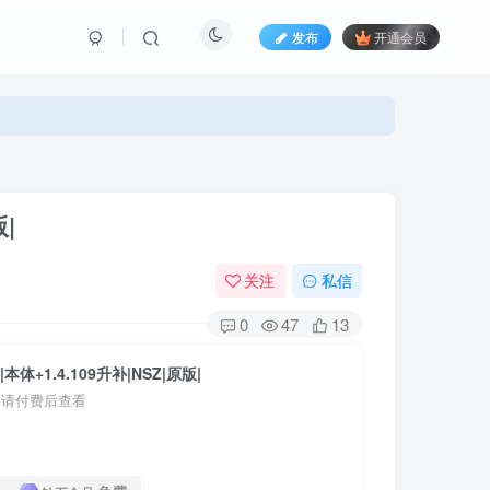
发布
开通会员
|
关注
私信
0
47
13
体+1.4.109升补|NSZ|原版|
，请付费后查看