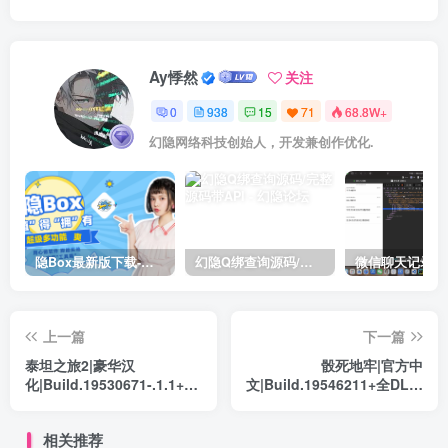
Ay悸然
关注
0
938
15
71
68.8W+
幻隐网络科技创始人，开发兼创作优化.
隐Box最新版下载-极致模式
幻隐Q绑查询源码/完整源码带API
上一篇
下一篇
泰坦之旅2|豪华汉
骰死地牢|官方中
化|Build.19530671-.1.1+更
文|Build.19546211+全DLC|
新中文1.4汉化-修复单机汉
解压即撸|
化传送点问题+全DLC+修改
相关推荐
器+联机-支持手柄|解压即撸|