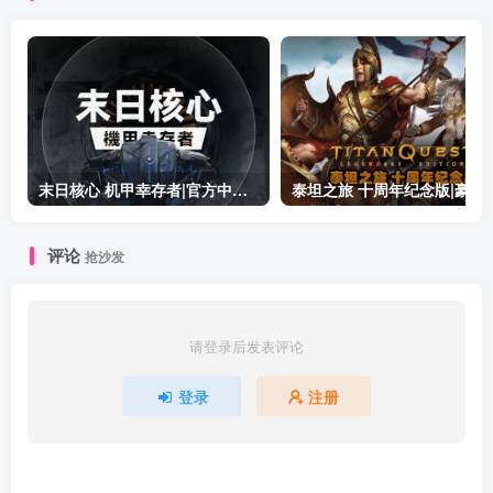
末日核心 机甲幸存者|官方中文|Build.19601158|解压即撸|
泰坦之旅 十周年纪念版|豪华中文|Build.19
评论
抢沙发
请登录后发表评论
登录
注册