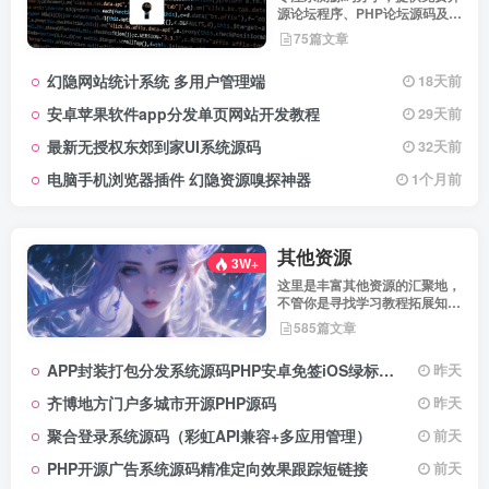
源论坛程序、PHP论坛源码及论
坛搭建解决方案，所有源码均经
75篇文章
实际测试可用，助力快速搭建稳
定高效的论坛网站，轻松开启你
幻隐网站统计系统 多用户管理端
18天前
的论坛运营之路。
安卓苹果软件app分发单页网站开发教程
29天前
最新无授权东郊到家UI系统源码
32天前
电脑手机浏览器插件 幻隐资源嗅探神器
1个月前
其他资源
3W+
这里是丰富其他资源的汇聚地，
不管你是寻找学习教程拓展知
识，还是搜集各类素材激发创作
585篇文章
灵感，亦或是查询专业数据辅助
工作研究，都能一站式满足。资
APP封装打包分发系统源码PHP安卓免签iOS绿标工具
昨天
源定期更新、分类清晰、下载便
捷，为你的多元需求提供高效服
齐博地方门户多城市开源PHP源码
昨天
务，快来探索发现所需资源！
聚合登录系统源码（彩虹API兼容+多应用管理）
前天
PHP开源广告系统源码精准定向效果跟踪短链接
前天