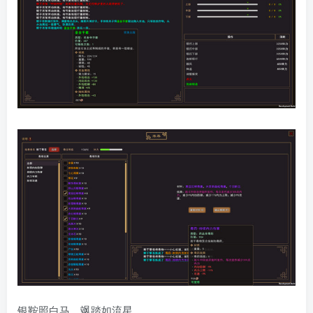
银鞍照白马，飒踏如流星。