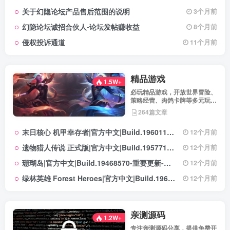
保障用户权益，助力您在幻隐论
关于幻隐论坛产品售后范围的说明
3个月前
坛获得更优质、安全的使用体
验！立即查看，不错过关键信
幻隐论坛诚招合伙人-论坛发帖赚收益
8个月前
息！
侵权投诉通道
11个月前
精品游戏
1.5W+
必玩精品游戏，开放世界冒险、
策略经营、肉鸽卡牌等多元玩
法，满足不同玩家的喜好 。
264篇文章
末日核心 机甲幸存者|官方中文|Build.19601158|解压即撸|
12个月前
遗物猎人传说 正式版|官方中文|Build.19577129+全DLC|解压即撸|
12个月前
珊瑚岛|官方中文|Build.19468570-重要更新-沙盒|解压即撸|
12个月前
绿林英雄 Forest Heroes|官方中文|Build.19609351+全DLC|解压即撸|
12个月前
亲测源码
1.2W+
专注亲测源码分享，提供免费开