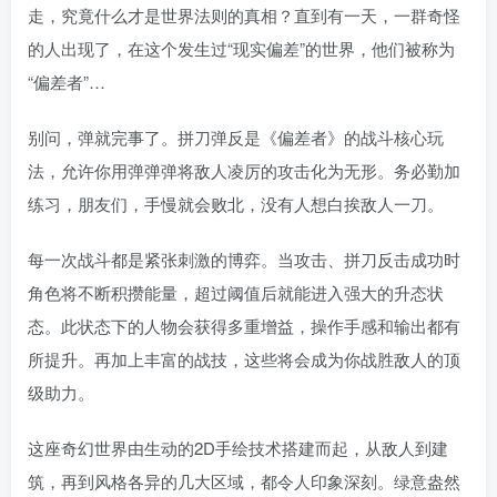
走，究竟什么才是世界法则的真相？直到有一天，一群奇怪
的人出现了，在这个发生过“现实偏差”的世界，他们被称为
“偏差者”…
别问，弹就完事了。拼刀弹反是《偏差者》的战斗核心玩
法，允许你用弹弹弹将敌人凌厉的攻击化为无形。务必勤加
练习，朋友们，手慢就会败北，没有人想白挨敌人一刀。
每一次战斗都是紧张刺激的博弈。当攻击、拼刀反击成功时
角色将不断积攒能量，超过阈值后就能进入强大的升态状
态。此状态下的人物会获得多重增益，操作手感和输出都有
所提升。再加上丰富的战技，这些将会成为你战胜敌人的顶
级助力。
这座奇幻世界由生动的2D手绘技术搭建而起，从敌人到建
筑，再到风格各异的几大区域，都令人印象深刻。绿意盎然