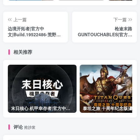
上一篇
下一篇
边境开拓者|官方中
枪途末路
文|Build.19522486-荒野战
GUNTOUCHABLES|官方中
魂-筑城逐梦|解压即撸|
文|Build.19497284+全DLC|
解压即撸|
相关推荐
末日核心 机甲幸存者|官方中文|Build.19601158|解压即撸|
泰坦之旅 十周年纪念版|豪华中文|Build.19
评论
抢沙发