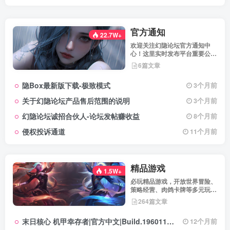
官方通知
22.7W+
欢迎关注幻隐论坛官方通知中
心！这里实时发布平台重要公
告、活动规则、功能更新、安全
6篇文章
提醒及用户权益说明，确保每位
用户第一时间掌握最新动态。我
隐Box最新版下载-极致模式
3个月前
们坚持公开透明，通过权威通知
保障用户权益，助力您在幻隐论
关于幻隐论坛产品售后范围的说明
3个月前
坛获得更优质、安全的使用体
验！立即查看，不错过关键信
幻隐论坛诚招合伙人-论坛发帖赚收益
8个月前
息！
侵权投诉通道
11个月前
精品游戏
1.5W+
必玩精品游戏，开放世界冒险、
策略经营、肉鸽卡牌等多元玩
法，满足不同玩家的喜好 。
264篇文章
末日核心 机甲幸存者|官方中文|Build.19601158|解压即撸|
12个月前