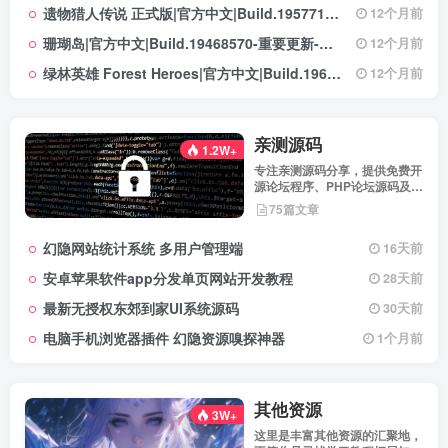
遗物猎人传说 正式版|官方中文|Build.19577129+全DLC|解压即撸|
12个月前
珊瑚岛|官方中文|Build.19468570-重要更新-沙盒|解压即撸|
12个月前
绿林英雄 Forest Heroes|官方中文|Build.19609351+全DLC|解压即撸|
12个月前
亲测源码
1.2W+
专注亲测源码分享，提供免费开
源论坛程序、PHP论坛源码及论
坛搭建解决方案，所有源码均经
75篇文章
实际测试可用，助力快速搭建稳
定高效的论坛网站，轻松开启你
幻隐网站统计系统 多用户管理端
16天前
的论坛运营之路。
安卓苹果软件app分发单页网站开发教程
28天前
最新无授权东郊到家UI系统源码
30天前
电脑手机浏览器插件 幻隐资源嗅探神器
1个月前
其他资源
3W+
这里是丰富其他资源的汇聚地，