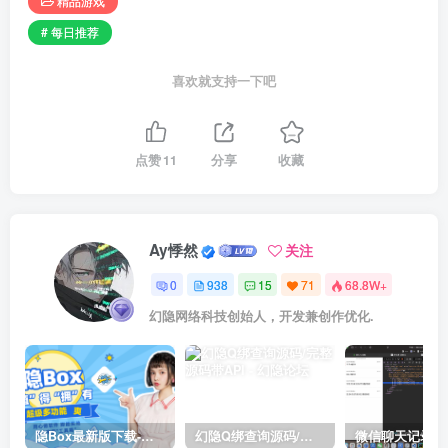
精品游戏
# 每日推荐
喜欢就支持一下吧
点赞
11
分享
收藏
Ay悸然
关注
0
938
15
71
68.8W+
幻隐网络科技创始人，开发兼创作优化.
隐Box最新版下载-极致模式
幻隐Q绑查询源码/完整源码带API