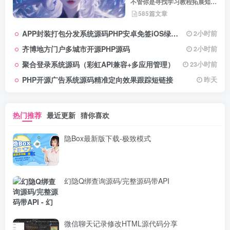
不管你是寻找学习教程拓展知
识，还是搜集各类素材激发创作
585篇文章
灵感，亦或是查询专业数据辅助
工作研究，都能一站式满足。资
APP封装打包分发系统源码PHP安卓免签iOS绿标工具
2小时前
源定期更新、分类清晰、下载便
捷，为你的多元需求提供高效服
齐博地方门户多城市开源PHP源码
2小时前
务，快来探索发现所需资源！
聚合登录系统源码（彩虹API兼容+多应用管理）
23小时前
PHP开源广告系统源码精准定向效果跟踪短链接
昨天
热门推荐
最近更新
猜你喜欢
隐Box最新版下载-极致模式
幻隐Q绑查询源码/完整源码带API
微信聊天记录修改HTML源代码分享