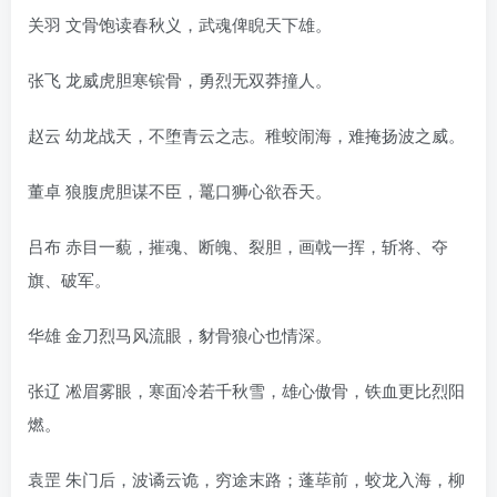
关羽 文骨饱读春秋义，武魂俾睨天下雄。
张飞 龙威虎胆寒镔骨，勇烈无双莽撞人。
赵云 幼龙战天，不堕青云之志。稚蛟闹海，难掩扬波之威。
董卓 狼腹虎胆谋不臣，鼍口狮心欲吞天。
吕布 赤目一藐，摧魂、断魄、裂胆，画戟一挥，斩将、夺
旗、破军。
华雄 金刀烈马风流眼，豺骨狼心也情深。
张辽 凇眉雾眼，寒面冷若千秋雪，雄心傲骨，铁血更比烈阳
燃。
袁罡 朱门后，波谲云诡，穷途末路；蓬荜前，蛟龙入海，柳