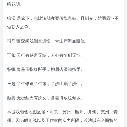
暗花明。
徐渭 居篱下，志比鸿鹄亦要偃旗息鼓。且韬光，雄图霸业不
做朝夕之争。
司马胭 深闺浅泪空遗恨，骨山尸海血断仇。
王姒 天行有缺道无缺，人心有情剑无情。
貂蝉 青葱玉指红酥手，柳眉杏眼绕指柔。
王越 半生修道半生缘，半步山巅半步仙。
甄姜 无极甄氏有娇女，含苞待放也倾城。
本游戏包含地图区域：司隶、冀州、幽州、并州、兖州、青
州。因为时间线以及工作室的实力所限，没法以完全面貌的