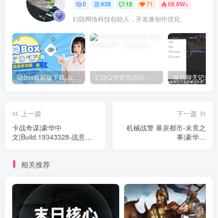
0
938
15
71
68.8W+
幻隐网络科技创始人，开发兼创作优化.
隐Box最新版下载-极致模式
幻隐Q绑查询源码/完整源码带API
上一篇
下一篇
卡战奇谋|豪华中
机械战警 暴戾都市-未竟之
文|Build.19343328-战意燃
事|豪华中
尽-剑封宿命+全DLC|解压即
文|Build.19341711+全
撸|
DLC+预购奖励|解压即撸|
相关推荐