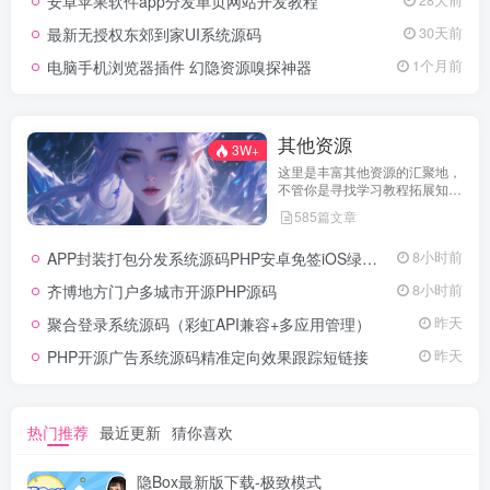
安卓苹果软件app分发单页网站开发教程
28天前
最新无授权东郊到家UI系统源码
30天前
电脑手机浏览器插件 幻隐资源嗅探神器
1个月前
其他资源
3W+
这里是丰富其他资源的汇聚地，
不管你是寻找学习教程拓展知
识，还是搜集各类素材激发创作
585篇文章
灵感，亦或是查询专业数据辅助
工作研究，都能一站式满足。资
APP封装打包分发系统源码PHP安卓免签iOS绿标工具
8小时前
源定期更新、分类清晰、下载便
捷，为你的多元需求提供高效服
齐博地方门户多城市开源PHP源码
8小时前
务，快来探索发现所需资源！
聚合登录系统源码（彩虹API兼容+多应用管理）
昨天
PHP开源广告系统源码精准定向效果跟踪短链接
昨天
热门推荐
最近更新
猜你喜欢
隐Box最新版下载-极致模式