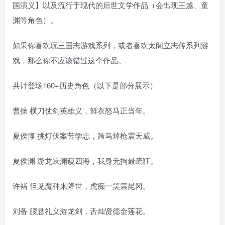
国演义】以及流行于现代的后世文学作品（会出现王越、童
渊等角色）。
如果你喜欢玩三国志游戏系列，或者喜欢太阁立志传系列游
戏，那么你不应该错过这个作品。
共计登场160+历史角色（以下是部分展示）
曹操 横刀仗剑英雄义，鲜衣怒马正当年。
夏侯惇 挑灯伏案苦学志，跨马焯枪震天威。
夏侯渊 游龙跃渊藐四海，我身无拘最疏狂。
许褚 但见魔种来降世，虎痴一笑震昆冈。
刘备 腰悬礼义游龙剑，舌灿贤德金莲花。