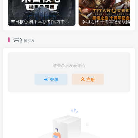
末日核心 机甲幸存者|官方中文|Build.19601158|解压即撸|
泰坦之旅 十周年纪念版|豪华中文|Build.19
评论
抢沙发
请登录后发表评论
登录
注册