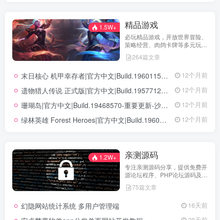
精品游戏
1.5W+
必玩精品游戏，开放世界冒险、
策略经营、肉鸽卡牌等多元玩
法，满足不同玩家的喜好 。
264篇文章
末日核心 机甲幸存者|官方中文|Build.19601158|解压即撸|
12个月前
遗物猎人传说 正式版|官方中文|Build.19577129+全DLC|解压即撸|
12个月前
珊瑚岛|官方中文|Build.19468570-重要更新-沙盒|解压即撸|
12个月前
绿林英雄 Forest Heroes|官方中文|Build.19609351+全DLC|解压即撸|
12个月前
亲测源码
1.2W+
专注亲测源码分享，提供免费开
源论坛程序、PHP论坛源码及论
坛搭建解决方案，所有源码均经
75篇文章
实际测试可用，助力快速搭建稳
定高效的论坛网站，轻松开启你
幻隐网站统计系统 多用户管理端
16天前
的论坛运营之路。