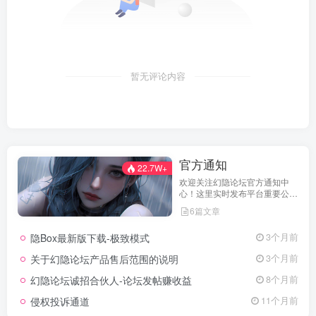
暂无评论内容
官方通知
22.7W+
欢迎关注幻隐论坛官方通知中
心！这里实时发布平台重要公
告、活动规则、功能更新、安全
6篇文章
提醒及用户权益说明，确保每位
用户第一时间掌握最新动态。我
隐Box最新版下载-极致模式
3个月前
们坚持公开透明，通过权威通知
保障用户权益，助力您在幻隐论
关于幻隐论坛产品售后范围的说明
3个月前
坛获得更优质、安全的使用体
验！立即查看，不错过关键信
幻隐论坛诚招合伙人-论坛发帖赚收益
8个月前
息！
侵权投诉通道
11个月前