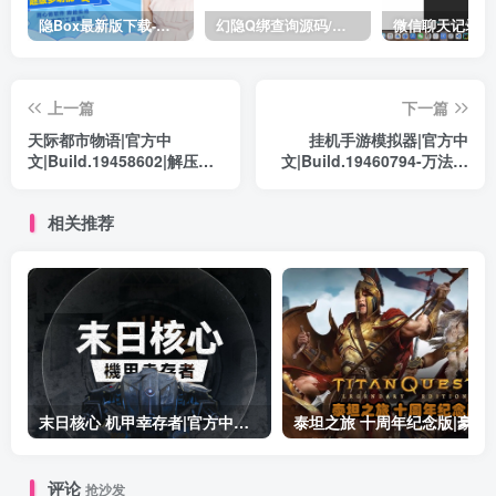
隐Box最新版下载-极致模式
幻隐Q绑查询源码/完整源码带API
上一篇
下一篇
天际都市物语|官方中
挂机手游模拟器|官方中
文|Build.19458602|解压即
文|Build.19460794-万法归
撸|
宗-红尘炼劫|解压即撸|
相关推荐
末日核心 机甲幸存者|官方中文|Build.19601158|解压即撸|
泰坦之旅 十周年纪念版|豪华中文|Build.19
评论
抢沙发