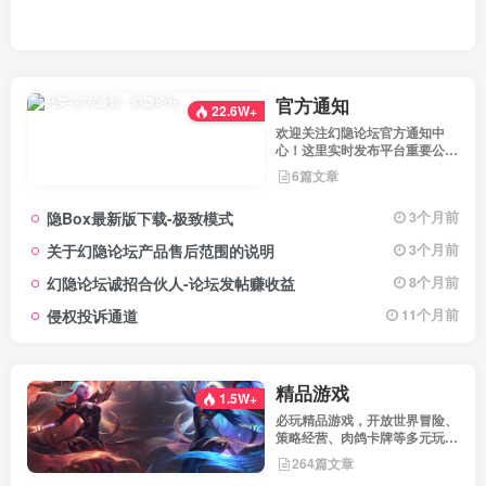
官方通知
22.6W+
欢迎关注幻隐论坛官方通知中
心！这里实时发布平台重要公
告、活动规则、功能更新、安全
6篇文章
提醒及用户权益说明，确保每位
用户第一时间掌握最新动态。我
隐Box最新版下载-极致模式
3个月前
们坚持公开透明，通过权威通知
保障用户权益，助力您在幻隐论
关于幻隐论坛产品售后范围的说明
3个月前
坛获得更优质、安全的使用体
验！立即查看，不错过关键信
幻隐论坛诚招合伙人-论坛发帖赚收益
8个月前
息！
侵权投诉通道
11个月前
精品游戏
1.5W+
必玩精品游戏，开放世界冒险、
策略经营、肉鸽卡牌等多元玩
法，满足不同玩家的喜好 。
264篇文章