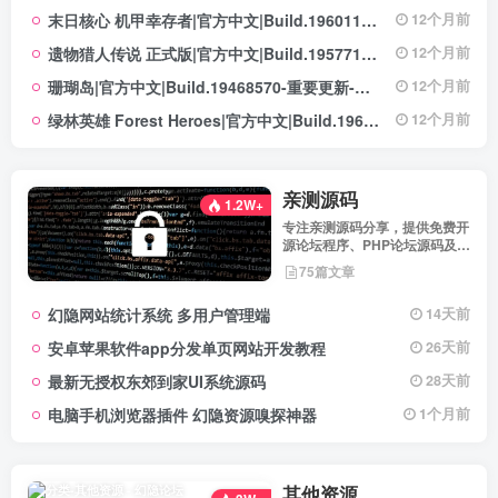
末日核心 机甲幸存者|官方中文|Build.19601158|解压即撸|
12个月前
遗物猎人传说 正式版|官方中文|Build.19577129+全DLC|解压即撸|
12个月前
珊瑚岛|官方中文|Build.19468570-重要更新-沙盒|解压即撸|
12个月前
绿林英雄 Forest Heroes|官方中文|Build.19609351+全DLC|解压即撸|
12个月前
亲测源码
1.2W+
专注亲测源码分享，提供免费开
源论坛程序、PHP论坛源码及论
坛搭建解决方案，所有源码均经
75篇文章
实际测试可用，助力快速搭建稳
定高效的论坛网站，轻松开启你
幻隐网站统计系统 多用户管理端
14天前
的论坛运营之路。
安卓苹果软件app分发单页网站开发教程
26天前
最新无授权东郊到家UI系统源码
28天前
电脑手机浏览器插件 幻隐资源嗅探神器
1个月前
其他资源