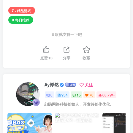
精品游戏
# 每日推荐
喜欢就支持一下吧
点赞
13
分享
收藏
Ay悸然
关注
0
934
15
70
68.7W+
幻隐网络科技创始人，开发兼创作优化.