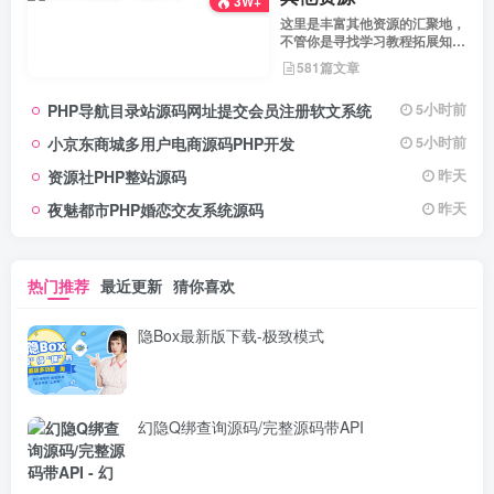
3W+
这里是丰富其他资源的汇聚地，
不管你是寻找学习教程拓展知
识，还是搜集各类素材激发创作
581篇文章
灵感，亦或是查询专业数据辅助
工作研究，都能一站式满足。资
PHP导航目录站源码网址提交会员注册软文系统
5小时前
源定期更新、分类清晰、下载便
捷，为你的多元需求提供高效服
小京东商城多用户电商源码PHP开发
5小时前
务，快来探索发现所需资源！
资源社PHP整站源码
昨天
夜魅都市PHP婚恋交友系统源码
昨天
热门推荐
最近更新
猜你喜欢
隐Box最新版下载-极致模式
幻隐Q绑查询源码/完整源码带API