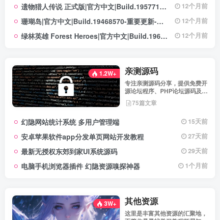
遗物猎人传说 正式版|官方中文|Build.19577129+全DLC|解压即撸|
12个月前
珊瑚岛|官方中文|Build.19468570-重要更新-沙盒|解压即撸|
12个月前
绿林英雄 Forest Heroes|官方中文|Build.19609351+全DLC|解压即撸|
12个月前
亲测源码
1.2W+
专注亲测源码分享，提供免费开
源论坛程序、PHP论坛源码及论
坛搭建解决方案，所有源码均经
75篇文章
实际测试可用，助力快速搭建稳
定高效的论坛网站，轻松开启你
幻隐网站统计系统 多用户管理端
15天前
的论坛运营之路。
安卓苹果软件app分发单页网站开发教程
27天前
最新无授权东郊到家UI系统源码
29天前
电脑手机浏览器插件 幻隐资源嗅探神器
1个月前
其他资源
3W+
这里是丰富其他资源的汇聚地，