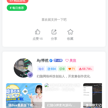
精品游戏
# 每日推荐
喜欢就支持一下吧
点赞
15
分享
收藏
Ay悸然
关注
0
934
0
71
68.7W+
幻隐网络科技创始人，开发兼创作优化.
隐Box最新版下载-极致模式
幻隐Q绑查询源码/完整源码带API