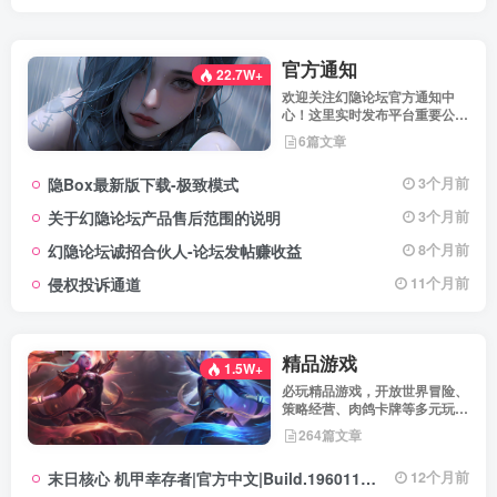
官方通知
22.7W+
欢迎关注幻隐论坛官方通知中
心！这里实时发布平台重要公
告、活动规则、功能更新、安全
6篇文章
提醒及用户权益说明，确保每位
用户第一时间掌握最新动态。我
隐Box最新版下载-极致模式
3个月前
们坚持公开透明，通过权威通知
保障用户权益，助力您在幻隐论
关于幻隐论坛产品售后范围的说明
3个月前
坛获得更优质、安全的使用体
验！立即查看，不错过关键信
幻隐论坛诚招合伙人-论坛发帖赚收益
8个月前
息！
侵权投诉通道
11个月前
精品游戏
1.5W+
必玩精品游戏，开放世界冒险、
策略经营、肉鸽卡牌等多元玩
法，满足不同玩家的喜好 。
264篇文章
末日核心 机甲幸存者|官方中文|Build.19601158|解压即撸|
12个月前