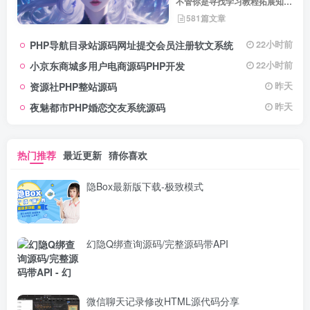
不管你是寻找学习教程拓展知
识，还是搜集各类素材激发创作
581篇文章
灵感，亦或是查询专业数据辅助
工作研究，都能一站式满足。资
PHP导航目录站源码网址提交会员注册软文系统
22小时前
源定期更新、分类清晰、下载便
捷，为你的多元需求提供高效服
小京东商城多用户电商源码PHP开发
22小时前
务，快来探索发现所需资源！
资源社PHP整站源码
昨天
夜魅都市PHP婚恋交友系统源码
昨天
热门推荐
最近更新
猜你喜欢
隐Box最新版下载-极致模式
幻隐Q绑查询源码/完整源码带API
微信聊天记录修改HTML源代码分享