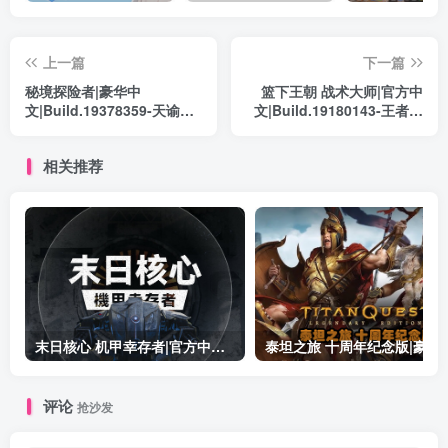
上一篇
下一篇
秘境探险者|豪华中
篮下王朝 战术大师|官方中
文|Build.19378359-天谕猎
文|Build.19180143-王者集
歌-炽焰之握+全DLC|解压即
结-我是传奇|解压即撸|
撸|
相关推荐
末日核心 机甲幸存者|官方中文|Build.19601158|解压即撸|
泰坦之旅 十周年纪念版|豪华中文|Build.19
评论
抢沙发