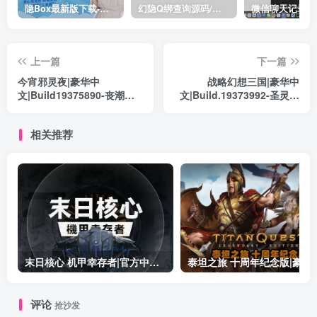
隐Box最新版下载-极致模式
幻隐Q绑查询源码/完整源码带API
上一篇
下一篇
今宵邪灵夜|豪华中
战略幻想三国|豪华中
文|Build19375890-丧潮追
文|Build.19373992-圣灵觉
命-弹雨狂袭+全DLC-支持手
醒-神魔契约+全DLC|解压即
柄|解压即撸|
撸|
相关推荐
末日核心 机甲幸存者|官方中文|Build.19601158|解压即撸|
泰坦之旅 十周年纪念版|豪华中文|Build.19
评论
抢沙发