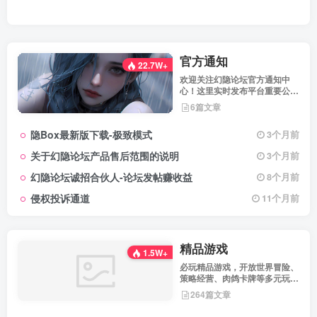
官方通知
22.7W+
欢迎关注幻隐论坛官方通知中
心！这里实时发布平台重要公
告、活动规则、功能更新、安全
6篇文章
提醒及用户权益说明，确保每位
用户第一时间掌握最新动态。我
隐Box最新版下载-极致模式
3个月前
们坚持公开透明，通过权威通知
保障用户权益，助力您在幻隐论
关于幻隐论坛产品售后范围的说明
3个月前
坛获得更优质、安全的使用体
验！立即查看，不错过关键信
幻隐论坛诚招合伙人-论坛发帖赚收益
8个月前
息！
侵权投诉通道
11个月前
精品游戏
1.5W+
必玩精品游戏，开放世界冒险、
策略经营、肉鸽卡牌等多元玩
法，满足不同玩家的喜好 。
264篇文章