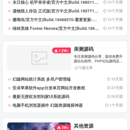
末日核心 机甲幸存者|官方中文|Build.19601158|解压即撸|
12个月前
遗物猎人传说 正式版|官方中文|Build.19577129+全DLC|解压即撸|
12个月前
珊瑚岛|官方中文|Build.19468570-重要更新-沙盒|解压即撸|
12个月前
绿林英雄 Forest Heroes|官方中文|Build.19609351+全DLC|解压即撸|
12个月前
亲测源码
1.2W+
专注亲测源码分享，提供免费开
源论坛程序、PHP论坛源码及论
坛搭建解决方案，所有源码均经
75篇文章
实际测试可用，助力快速搭建稳
定高效的论坛网站，轻松开启你
幻隐网站统计系统 多用户管理端
15天前
的论坛运营之路。
安卓苹果软件app分发单页网站开发教程
27天前
最新无授权东郊到家UI系统源码
29天前
电脑手机浏览器插件 幻隐资源嗅探神器
1个月前
其他资源
3W+