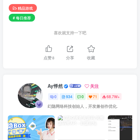
精品游戏
# 每日推荐
喜欢就支持一下吧
点赞
8
分享
收藏
Ay悸然
关注
0
934
0
71
68.7W+
幻隐网络科技创始人，开发兼创作优化.