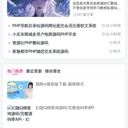
这里是丰富其他资源的汇聚地，
不管你是寻找学习教程拓展知
识，还是搜集各类素材激发创作
581篇文章
灵感，亦或是查询专业数据辅助
工作研究，都能一站式满足。资
PHP导航目录站源码网址提交会员注册软文系统
22小时前
源定期更新、分类清晰、下载便
捷，为你的多元需求提供高效服
小京东商城多用户电商源码PHP开发
22小时前
务，快来探索发现所需资源！
资源社PHP整站源码
昨天
夜魅都市PHP婚恋交友系统源码
昨天
热门推荐
最近更新
猜你喜欢
隐Box最新版下载-极致模式
幻隐Q绑查询源码/完整源码带API