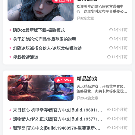
22.7W+
欢迎关注幻隐论坛官方通知中
心！这里实时发布平台重要公
告、活动规则、功能更新、安全
6篇文章
提醒及用户权益说明，确保每位
用户第一时间掌握最新动态。我
隐Box最新版下载-极致模式
3个月前
们坚持公开透明，通过权威通知
保障用户权益，助力您在幻隐论
关于幻隐论坛产品售后范围的说明
3个月前
坛获得更优质、安全的使用体
验！立即查看，不错过关键信
幻隐论坛诚招合伙人-论坛发帖赚收益
8个月前
息！
侵权投诉通道
11个月前
精品游戏
1.5W+
必玩精品游戏，开放世界冒险、
策略经营、肉鸽卡牌等多元玩
法，满足不同玩家的喜好 。
264篇文章
末日核心 机甲幸存者|官方中文|Build.19601158|解压即撸|
12个月前
遗物猎人传说 正式版|官方中文|Build.19577129+全DLC|解压即撸|
12个月前
珊瑚岛|官方中文|Build.19468570-重要更新-沙盒|解压即撸|
12个月前