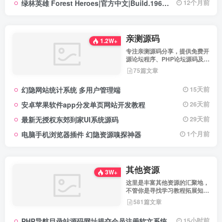
绿林英雄 Forest Heroes|官方中文|Build.19609351+全DLC|解压即撸|
12个月前
亲测源码
1.2W+
专注亲测源码分享，提供免费开
源论坛程序、PHP论坛源码及论
坛搭建解决方案，所有源码均经
75篇文章
实际测试可用，助力快速搭建稳
定高效的论坛网站，轻松开启你
幻隐网站统计系统 多用户管理端
15天前
的论坛运营之路。
安卓苹果软件app分发单页网站开发教程
26天前
最新无授权东郊到家UI系统源码
29天前
电脑手机浏览器插件 幻隐资源嗅探神器
1个月前
其他资源
3W+
这里是丰富其他资源的汇聚地，
不管你是寻找学习教程拓展知
识，还是搜集各类素材激发创作
581篇文章
灵感，亦或是查询专业数据辅助
工作研究，都能一站式满足。资
PHP导航目录站源码网址提交会员注册软文系统
15小时前
源定期更新、分类清晰、下载便