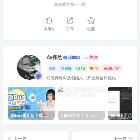
喜欢就支持一下吧
点赞
8
分享
收藏
Ay悸然
关注
0
934
15
70
68.7W+
幻隐网络科技创始人，开发兼创作优化.
隐Box最新版下载-极致模式
幻隐Q绑查询源码/完整源码带API
上一篇
下一篇