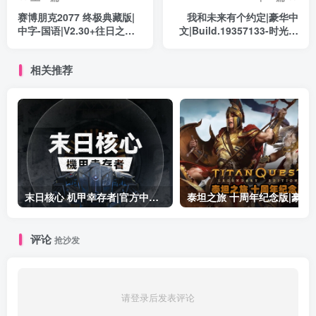
赛博朋克2077 终极典藏版|
我和未来有个约定|豪华中
中字-国语|V2.30+往日之影
文|Build.19357133-时光未
DLC+全DLC+新版修改器
晚,你仍是她的光+全DLC|解
+预购奖励古德拉义警+壁纸
压即撸|
相关推荐
+原声音乐集|解压即撸|
末日核心 机甲幸存者|官方中文|Build.19601158|解压即撸|
泰坦之旅 十周年纪念版|豪华中文|Build.19
评论
抢沙发
请登录后发表评论