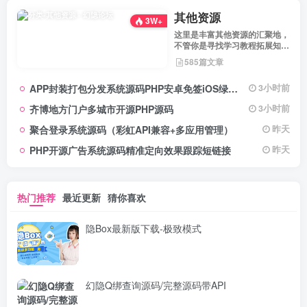
其他资源
3W+
这里是丰富其他资源的汇聚地，
不管你是寻找学习教程拓展知
识，还是搜集各类素材激发创作
585篇文章
灵感，亦或是查询专业数据辅助
工作研究，都能一站式满足。资
APP封装打包分发系统源码PHP安卓免签iOS绿标工具
3小时前
源定期更新、分类清晰、下载便
捷，为你的多元需求提供高效服
齐博地方门户多城市开源PHP源码
3小时前
务，快来探索发现所需资源！
聚合登录系统源码（彩虹API兼容+多应用管理）
昨天
PHP开源广告系统源码精准定向效果跟踪短链接
昨天
热门推荐
最近更新
猜你喜欢
隐Box最新版下载-极致模式
幻隐Q绑查询源码/完整源码带API