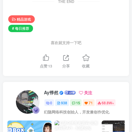
THE END
精品游戏
# 每日推荐
喜欢就支持一下吧
点赞
13
分享
收藏
Ay悸然
关注
0
938
15
71
68.8W+
幻隐网络科技创始人，开发兼创作优化.