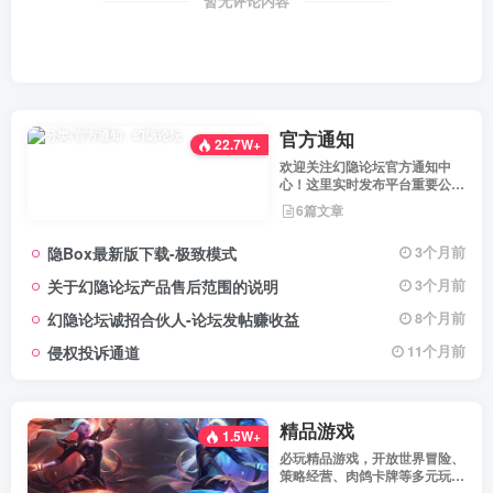
暂无评论内容
官方通知
22.7W+
欢迎关注幻隐论坛官方通知中
心！这里实时发布平台重要公
告、活动规则、功能更新、安全
6篇文章
提醒及用户权益说明，确保每位
用户第一时间掌握最新动态。我
隐Box最新版下载-极致模式
3个月前
们坚持公开透明，通过权威通知
保障用户权益，助力您在幻隐论
关于幻隐论坛产品售后范围的说明
3个月前
坛获得更优质、安全的使用体
验！立即查看，不错过关键信
幻隐论坛诚招合伙人-论坛发帖赚收益
8个月前
息！
侵权投诉通道
11个月前
精品游戏
1.5W+
必玩精品游戏，开放世界冒险、
策略经营、肉鸽卡牌等多元玩