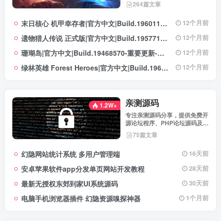
法，满足不同玩家的喜好 。
264篇文章
末日核心 机甲幸存者|官方中文|Build.19601158|解压即撸|
12个月前
遗物猎人传说 正式版|官方中文|Build.19577129+全DLC|解压即撸|
12个月前
珊瑚岛|官方中文|Build.19468570-重要更新-沙盒|解压即撸|
12个月前
绿林英雄 Forest Heroes|官方中文|Build.19609351+全DLC|解压即撸|
12个月前
亲测源码
1.2W+
专注亲测源码分享，提供免费开
源论坛程序、PHP论坛源码及论
坛搭建解决方案，所有源码均经
75篇文章
实际测试可用，助力快速搭建稳
定高效的论坛网站，轻松开启你
幻隐网站统计系统 多用户管理端
16天前
的论坛运营之路。
安卓苹果软件app分发单页网站开发教程
28天前
最新无授权东郊到家UI系统源码
30天前
电脑手机浏览器插件 幻隐资源嗅探神器
1个月前