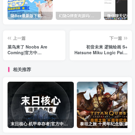
隐Box最新版下载-极致模式
幻隐Q绑查询源码/完整源码带API
上一篇
下一篇
菜鸟来了 Noobs Are
初音未来 逻辑绘画 S+
Coming|官方中
Hatsune Miku Logic Paint
文|Build.19357002|解压即
S+|官方中
撸|
文|Build.19198346+全DLC|
相关推荐
解压即撸|
末日核心 机甲幸存者|官方中文|Build.19601158|解压即撸|
泰坦之旅 十周年纪念版|豪华中文|Build.19