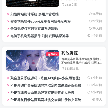
坛搭建解决方案，所有源码均经
75篇文章
实际测试可用，助力快速搭建稳
定高效的论坛网站，轻松开启你
幻隐网站统计系统 多用户管理端
15天前
的论坛运营之路。
安卓苹果软件app分发单页网站开发教程
27天前
最新无授权东郊到家UI系统源码
29天前
电脑手机浏览器插件 幻隐资源嗅探神器
1个月前
其他资源
3W+
这里是丰富其他资源的汇聚地，
不管你是寻找学习教程拓展知
识，还是搜集各类素材激发创作
583篇文章
灵感，亦或是查询专业数据辅助
工作研究，都能一站式满足。资
聚合登录系统源码（彩虹API兼容+多应用管理）
5小时前
源定期更新、分类清晰、下载便
捷，为你的多元需求提供高效服
PHP开源广告系统源码精准定向效果跟踪短链接
8小时前
务，快来探索发现所需资源！
PHP在线聊天系统源码支持IP封禁多人群聊
8小时前
PHP导航目录站源码网址提交会员注册软文系统
昨天