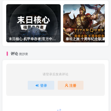
末日核心 机甲幸存者|官方中文|Build.19601158|解压即撸|
泰坦之旅 十周年纪念版|豪华中文|Build.19
评论
抢沙发
请登录后发表评论
登录
注册