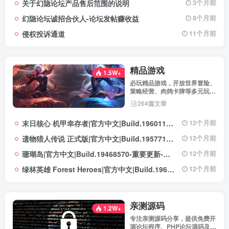
关于幻隐论坛产品售后范围的说明
3个月前
坛获得更优质、安全的使用体
验！立即查看，不错过关键信
幻隐论坛诚招合伙人-论坛发帖赚收益
8个月前
息！
侵权投诉通道
11个月前
精品游戏
1.5W+
必玩精品游戏，开放世界冒险、
策略经营、肉鸽卡牌等多元玩
法，满足不同玩家的喜好 。
264篇文章
末日核心 机甲幸存者|官方中文|Build.19601158|解压即撸|
12个月前
遗物猎人传说 正式版|官方中文|Build.19577129+全DLC|解压即撸|
12个月前
珊瑚岛|官方中文|Build.19468570-重要更新-沙盒|解压即撸|
12个月前
绿林英雄 Forest Heroes|官方中文|Build.19609351+全DLC|解压即撸|
12个月前
亲测源码
1.2W+
专注亲测源码分享，提供免费开
源论坛程序、PHP论坛源码及论