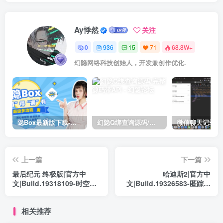
Ay悸然
关注
0
936
15
71
68.8W+
幻隐网络科技创始人，开发兼创作优化.
隐Box最新版下载-极致模式
幻隐Q绑查询源码/完整源码带API
上一篇
下一篇
最后纪元 终极版|官方中
哈迪斯2|官方中
文|Build.19318109-时空裂
文|Build.19326583-匿踪遁
刃-轮回破灭+预购特典+全
形-战歌四起-冥界神威+修改
DLC+修改器|解压即撸|
器|解压即撸|
相关推荐