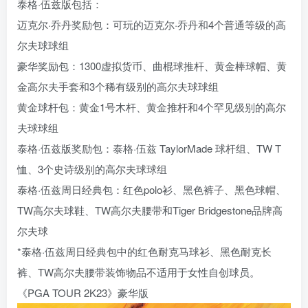
泰格·伍兹版包括：
迈克尔·乔丹奖励包：可玩的迈克尔·乔丹和4个普通等级的高
尔夫球球组
豪华奖励包：1300虚拟货币、曲棍球推杆、黄金棒球帽、黄
金高尔夫手套和3个稀有级别的高尔夫球球组
黄金球杆包：黄金1号木杆、黄金推杆和4个罕见级别的高尔
夫球球组
泰格·伍兹版奖励包：泰格·伍兹 TaylorMade 球杆组、TW T
恤、3个史诗级别的高尔夫球球组
泰格·伍兹周日经典包：红色polo衫、黑色裤子、黑色球帽、
TW高尔夫球鞋、TW高尔夫腰带和Tiger Bridgestone品牌高
尔夫球
*泰格·伍兹周日经典包中的红色耐克马球衫、黑色耐克长
裤、TW高尔夫腰带装饰物品不适用于女性自创球员。
《PGA TOUR 2K23》豪华版