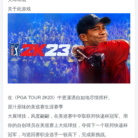
关于此游戏
在《PGA TOUR 2K23》中更潇洒自如地尽情挥杆。
原汁原味的美巡赛生涯赛季
大展球技，风度翩翩，在美巡赛中夺取联邦快递杯冠军。用
你的自创球员在美巡赛上大炫球技，夺得下一个联邦快递杯
冠军，与巡回赛职业选手一较高下，完成新挑战。