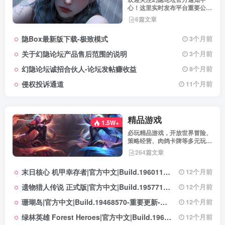
心！这里实时发布平台重要公
告、活动规则、功能更新、安全
6篇文章
提醒及用户权益说明，确保每位
用户第一时间掌握最新动态。我
隐Box最新版下载-极致模式
3个月前
们坚持公开透明，通过权威通知
保障用户权益，助力您在幻隐论
关于幻隐论坛产品售后范围的说明
3个月前
坛获得更优质、安全的使用体
验！立即查看，不错过关键信
幻隐论坛诚招合伙人-论坛发帖赚收益
8个月前
息！
侵权投诉通道
11个月前
精品游戏
1.5W+
必玩精品游戏，开放世界冒险、
策略经营、肉鸽卡牌等多元玩
法，满足不同玩家的喜好 。
264篇文章
末日核心 机甲幸存者|官方中文|Build.19601158|解压即撸|
12个月前
遗物猎人传说 正式版|官方中文|Build.19577129+全DLC|解压即撸|
12个月前
珊瑚岛|官方中文|Build.19468570-重要更新-沙盒|解压即撸|
12个月前
绿林英雄 Forest Heroes|官方中文|Build.19609351+全DLC|解压即撸|
12个月前