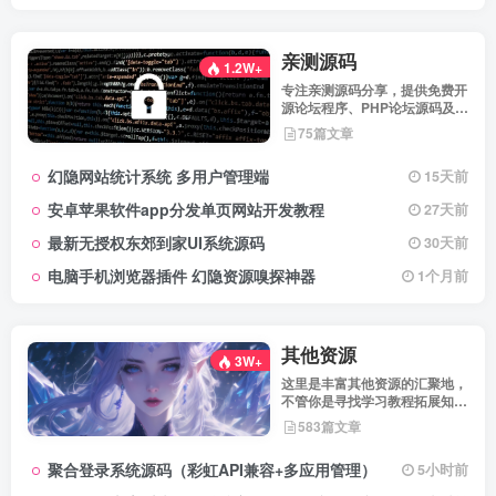
亲测源码
1.2W+
专注亲测源码分享，提供免费开
源论坛程序、PHP论坛源码及论
坛搭建解决方案，所有源码均经
75篇文章
实际测试可用，助力快速搭建稳
定高效的论坛网站，轻松开启你
幻隐网站统计系统 多用户管理端
15天前
的论坛运营之路。
安卓苹果软件app分发单页网站开发教程
27天前
最新无授权东郊到家UI系统源码
30天前
电脑手机浏览器插件 幻隐资源嗅探神器
1个月前
其他资源
3W+
这里是丰富其他资源的汇聚地，
不管你是寻找学习教程拓展知
识，还是搜集各类素材激发创作
583篇文章
灵感，亦或是查询专业数据辅助
工作研究，都能一站式满足。资
聚合登录系统源码（彩虹API兼容+多应用管理）
5小时前
源定期更新、分类清晰、下载便
捷，为你的多元需求提供高效服