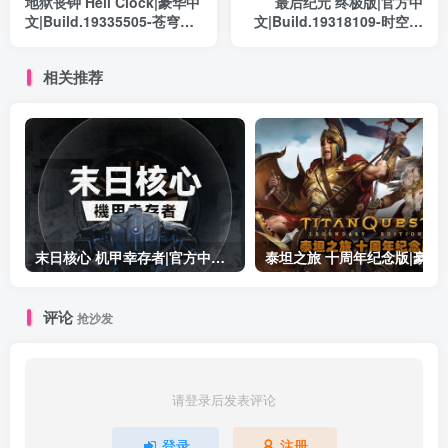
地狱丧钟 Hell Clock|豪华中
最后纪元 终极版|官方中
文|Build.19335505-苍穹堕
文|Build.19318109-时空裂
落-怒斩亡魂+全DLC|解压即
刃-轮回破灭+预购特典+全
撸|
DLC+修改器|解压即撸|
相关推荐
末日核心 机甲幸存者|官方中文|Build.19601158|解压即撸|
泰坦之旅 十周年纪念版|豪华中文|Build.19
评论
抢沙发
请登录后发表评论
登录
注册