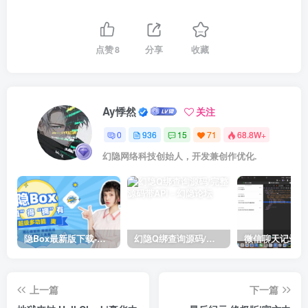
点赞
8
分享
收藏
Ay悸然
关注
0
936
15
71
68.8W+
幻隐网络科技创始人，开发兼创作优化.
隐Box最新版下载-极致模式
幻隐Q绑查询源码/完整源码带API
上一篇
下一篇