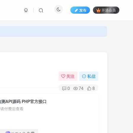
发布
开通会员
关注
私信
0
74
8
测API源码 PHP官方接口
，请付费后查看