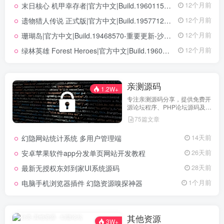
末日核心 机甲幸存者|官方中文|Build.19601158|解压即撸|
12个月前
遗物猎人传说 正式版|官方中文|Build.19577129+全DLC|解压即撸|
12个月前
珊瑚岛|官方中文|Build.19468570-重要更新-沙盒|解压即撸|
12个月前
绿林英雄 Forest Heroes|官方中文|Build.19609351+全DLC|解压即撸|
12个月前
亲测源码
1.2W+
专注亲测源码分享，提供免费开
源论坛程序、PHP论坛源码及论
坛搭建解决方案，所有源码均经
75篇文章
实际测试可用，助力快速搭建稳
定高效的论坛网站，轻松开启你
幻隐网站统计系统 多用户管理端
14天前
的论坛运营之路。
安卓苹果软件app分发单页网站开发教程
26天前
最新无授权东郊到家UI系统源码
28天前
电脑手机浏览器插件 幻隐资源嗅探神器
1个月前
其他资源
3W+