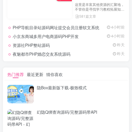
这里是丰富其他资源的汇聚地，
不管你是寻找学习教程拓展知
识，还是搜集各类素材激发创作
581篇文章
灵感，亦或是查询专业数据辅助
工作研究，都能一站式满足。资
PHP导航目录站源码网址提交会员注册软文系统
4小时前
源定期更新、分类清晰、下载便
捷，为你的多元需求提供高效服
小京东商城多用户电商源码PHP开发
4小时前
务，快来探索发现所需资源！
资源社PHP整站源码
昨天
夜魅都市PHP婚恋交友系统源码
昨天
热门推荐
最近更新
猜你喜欢
隐Box最新版下载-极致模式
幻隐Q绑查询源码/完整源码带API