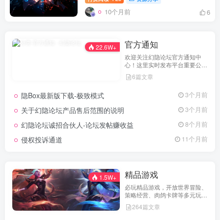
10个月前
6
官方通知
22.6W+
欢迎关注幻隐论坛官方通知中
心！这里实时发布平台重要公
告、活动规则、功能更新、安全
6篇文章
提醒及用户权益说明，确保每位
用户第一时间掌握最新动态。我
隐Box最新版下载-极致模式
3个月前
们坚持公开透明，通过权威通知
保障用户权益，助力您在幻隐论
关于幻隐论坛产品售后范围的说明
3个月前
坛获得更优质、安全的使用体
验！立即查看，不错过关键信
幻隐论坛诚招合伙人-论坛发帖赚收益
8个月前
息！
侵权投诉通道
11个月前
精品游戏
1.5W+
必玩精品游戏，开放世界冒险、
策略经营、肉鸽卡牌等多元玩
法，满足不同玩家的喜好 。
264篇文章