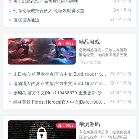
关于幻隐论坛产品售后范围的说明
3个月前
坛获得更优质、安全的使用体
验！立即查看，不错过关键信
幻隐论坛诚招合伙人-论坛发帖赚收益
8个月前
息！
侵权投诉通道
11个月前
精品游戏
1.5W+
必玩精品游戏，开放世界冒险、
策略经营、肉鸽卡牌等多元玩
法，满足不同玩家的喜好 。
264篇文章
末日核心 机甲幸存者|官方中文|Build.19601158|解压即撸|
12个月前
遗物猎人传说 正式版|官方中文|Build.19577129+全DLC|解压即撸|
12个月前
珊瑚岛|官方中文|Build.19468570-重要更新-沙盒|解压即撸|
12个月前
绿林英雄 Forest Heroes|官方中文|Build.19609351+全DLC|解压即撸|
12个月前
亲测源码
1.2W+
专注亲测源码分享，提供免费开
源论坛程序、PHP论坛源码及论