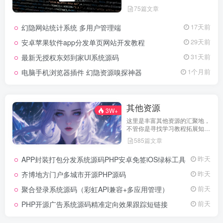
坛搭建解决方案，所有源码均经
75篇文章
实际测试可用，助力快速搭建稳
定高效的论坛网站，轻松开启你
幻隐网站统计系统 多用户管理端
17天前
的论坛运营之路。
安卓苹果软件app分发单页网站开发教程
29天前
最新无授权东郊到家UI系统源码
31天前
电脑手机浏览器插件 幻隐资源嗅探神器
1个月前
其他资源
3W+
这里是丰富其他资源的汇聚地，
不管你是寻找学习教程拓展知
识，还是搜集各类素材激发创作
585篇文章
灵感，亦或是查询专业数据辅助
工作研究，都能一站式满足。资
APP封装打包分发系统源码PHP安卓免签iOS绿标工具
昨天
源定期更新、分类清晰、下载便
捷，为你的多元需求提供高效服
齐博地方门户多城市开源PHP源码
昨天
务，快来探索发现所需资源！
聚合登录系统源码（彩虹API兼容+多应用管理）
前天
PHP开源广告系统源码精准定向效果跟踪短链接
前天