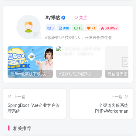
Ay悸然
关注
0
938
15
71
68.8W+
幻隐网络科技创始人，开发兼创作优化.
隐Box最新版下载-极致模式
幻隐Q绑查询源码/完整源码带API
上一篇
下一篇
SpringBoot+Vue企业客户管
全渠道客服系统
理系统
PHP+Workerman
相关推荐