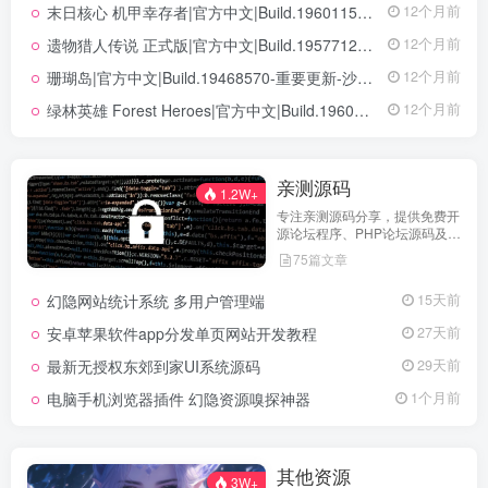
末日核心 机甲幸存者|官方中文|Build.19601158|解压即撸|
12个月前
遗物猎人传说 正式版|官方中文|Build.19577129+全DLC|解压即撸|
12个月前
珊瑚岛|官方中文|Build.19468570-重要更新-沙盒|解压即撸|
12个月前
绿林英雄 Forest Heroes|官方中文|Build.19609351+全DLC|解压即撸|
12个月前
亲测源码
1.2W+
专注亲测源码分享，提供免费开
源论坛程序、PHP论坛源码及论
坛搭建解决方案，所有源码均经
75篇文章
实际测试可用，助力快速搭建稳
定高效的论坛网站，轻松开启你
幻隐网站统计系统 多用户管理端
15天前
的论坛运营之路。
安卓苹果软件app分发单页网站开发教程
27天前
最新无授权东郊到家UI系统源码
29天前
电脑手机浏览器插件 幻隐资源嗅探神器
1个月前
其他资源
3W+