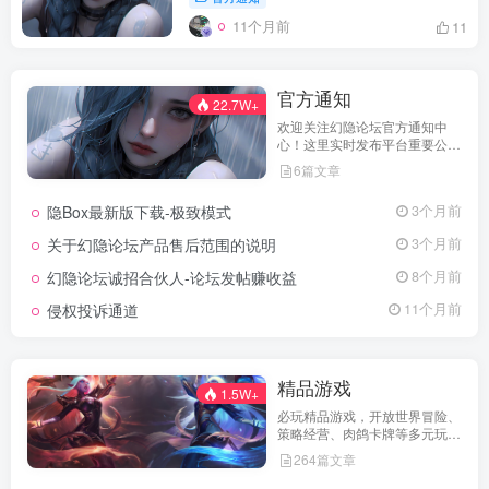
11个月前
11
官方通知
22.7W+
欢迎关注幻隐论坛官方通知中
心！这里实时发布平台重要公
告、活动规则、功能更新、安全
6篇文章
提醒及用户权益说明，确保每位
用户第一时间掌握最新动态。我
隐Box最新版下载-极致模式
3个月前
们坚持公开透明，通过权威通知
保障用户权益，助力您在幻隐论
关于幻隐论坛产品售后范围的说明
3个月前
坛获得更优质、安全的使用体
验！立即查看，不错过关键信
幻隐论坛诚招合伙人-论坛发帖赚收益
8个月前
息！
侵权投诉通道
11个月前
精品游戏
1.5W+
必玩精品游戏，开放世界冒险、
策略经营、肉鸽卡牌等多元玩
法，满足不同玩家的喜好 。
264篇文章