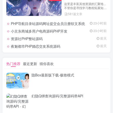
这里是丰富其他资源的汇聚地，
不管你是寻找学习教程拓展知
识，还是搜集各类素材激发创作
581篇文章
灵感，亦或是查询专业数据辅助
工作研究，都能一站式满足。资
PHP导航目录站源码网址提交会员注册软文系统
23小时前
源定期更新、分类清晰、下载便
捷，为你的多元需求提供高效服
小京东商城多用户电商源码PHP开发
23小时前
务，快来探索发现所需资源！
资源社PHP整站源码
前天
夜魅都市PHP婚恋交友系统源码
前天
热门推荐
最近更新
猜你喜欢
隐Box最新版下载-极致模式
幻隐Q绑查询源码/完整源码带API