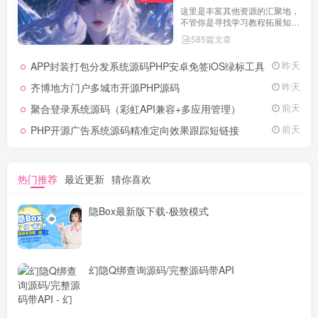
这里是丰富其他资源的汇聚地，
不管你是寻找学习教程拓展知
识，还是搜集各类素材激发创作
585篇文章
灵感，亦或是查询专业数据辅助
工作研究，都能一站式满足。资
APP封装打包分发系统源码PHP安卓免签iOS绿标工具
昨天
源定期更新、分类清晰、下载便
捷，为你的多元需求提供高效服
齐博地方门户多城市开源PHP源码
昨天
务，快来探索发现所需资源！
聚合登录系统源码（彩虹API兼容+多应用管理）
前天
PHP开源广告系统源码精准定向效果跟踪短链接
前天
热门推荐
最近更新
猜你喜欢
隐Box最新版下载-极致模式
幻隐Q绑查询源码/完整源码带API