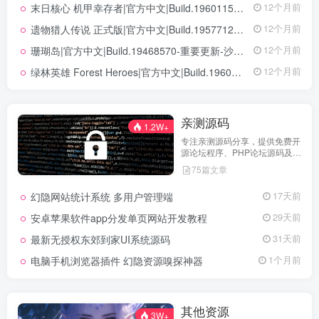
末日核心 机甲幸存者|官方中文|Build.19601158|解压即撸|
12个月前
遗物猎人传说 正式版|官方中文|Build.19577129+全DLC|解压即撸|
12个月前
珊瑚岛|官方中文|Build.19468570-重要更新-沙盒|解压即撸|
12个月前
绿林英雄 Forest Heroes|官方中文|Build.19609351+全DLC|解压即撸|
12个月前
亲测源码
1.2W+
专注亲测源码分享，提供免费开
源论坛程序、PHP论坛源码及论
坛搭建解决方案，所有源码均经
75篇文章
实际测试可用，助力快速搭建稳
定高效的论坛网站，轻松开启你
幻隐网站统计系统 多用户管理端
17天前
的论坛运营之路。
安卓苹果软件app分发单页网站开发教程
29天前
最新无授权东郊到家UI系统源码
31天前
电脑手机浏览器插件 幻隐资源嗅探神器
1个月前
其他资源
3W+