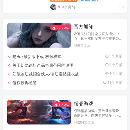
9个月前
7
官方通知
22.7W+
欢迎关注幻隐论坛官方通知中
心！这里实时发布平台重要公
告、活动规则、功能更新、安全
6篇文章
提醒及用户权益说明，确保每位
用户第一时间掌握最新动态。我
隐Box最新版下载-极致模式
3个月前
们坚持公开透明，通过权威通知
保障用户权益，助力您在幻隐论
关于幻隐论坛产品售后范围的说明
3个月前
坛获得更优质、安全的使用体
验！立即查看，不错过关键信
幻隐论坛诚招合伙人-论坛发帖赚收益
8个月前
息！
侵权投诉通道
11个月前
精品游戏
1.5W+
必玩精品游戏，开放世界冒险、
策略经营、肉鸽卡牌等多元玩
法，满足不同玩家的喜好 。
264篇文章