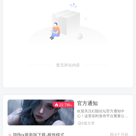
暂无评论内容
官方通知
22.7W+
欢迎关注幻隐论坛官方通知中
心！这里实时发布平台重要公
告、活动规则、功能更新、安全
6篇文章
提醒及用户权益说明，确保每位
用户第一时间掌握最新动态。我
隐Box最新版下载-极致模式
3个月前
们坚持公开透明，通过权威通知