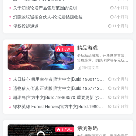
保障用户权益，助力您在幻隐论
关于幻隐论坛产品售后范围的说明
3个月前
坛获得更优质、安全的使用体
验！立即查看，不错过关键信
幻隐论坛诚招合伙人-论坛发帖赚收益
8个月前
息！
侵权投诉通道
11个月前
精品游戏
1.5W+
必玩精品游戏，开放世界冒险、
策略经营、肉鸽卡牌等多元玩
法，满足不同玩家的喜好 。
264篇文章
末日核心 机甲幸存者|官方中文|Build.19601158|解压即撸|
12个月前
遗物猎人传说 正式版|官方中文|Build.19577129+全DLC|解压即撸|
12个月前
珊瑚岛|官方中文|Build.19468570-重要更新-沙盒|解压即撸|
12个月前
绿林英雄 Forest Heroes|官方中文|Build.19609351+全DLC|解压即撸|
12个月前
亲测源码
1.2W+
专注亲测源码分享，提供免费开