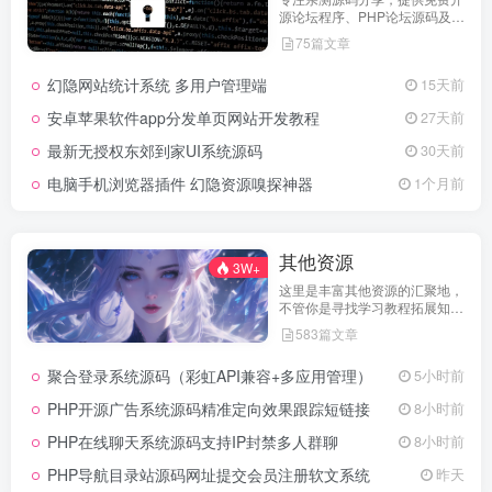
源论坛程序、PHP论坛源码及论
坛搭建解决方案，所有源码均经
75篇文章
实际测试可用，助力快速搭建稳
定高效的论坛网站，轻松开启你
幻隐网站统计系统 多用户管理端
15天前
的论坛运营之路。
安卓苹果软件app分发单页网站开发教程
27天前
最新无授权东郊到家UI系统源码
30天前
电脑手机浏览器插件 幻隐资源嗅探神器
1个月前
其他资源
3W+
这里是丰富其他资源的汇聚地，
不管你是寻找学习教程拓展知
识，还是搜集各类素材激发创作
583篇文章
灵感，亦或是查询专业数据辅助
工作研究，都能一站式满足。资
聚合登录系统源码（彩虹API兼容+多应用管理）
5小时前
源定期更新、分类清晰、下载便
捷，为你的多元需求提供高效服
PHP开源广告系统源码精准定向效果跟踪短链接
8小时前
务，快来探索发现所需资源！
PHP在线聊天系统源码支持IP封禁多人群聊
8小时前
PHP导航目录站源码网址提交会员注册软文系统
昨天