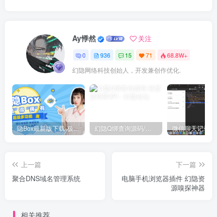
Ay悸然
关注
0
936
15
71
68.8W+
幻隐网络科技创始人，开发兼创作优化.
隐Box最新版下载-极致模式
幻隐Q绑查询源码/完整源码带API
上一篇
下一篇
聚合DNS域名管理系统
电脑手机浏览器插件 幻隐资
源嗅探神器
相关推荐