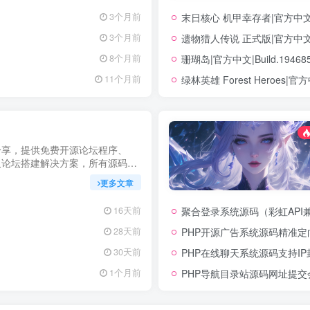
力您在幻隐论坛获得更优质、安全
末日核心 机甲幸存者|官方中文|Bu
3个月前
立即查看，不错过关键信息！
遗物猎人传说 正式版|官方中文|Bu
3个月前
珊瑚岛|官方中文|Build.194
8个月前
绿林英雄 Forest Heroes|官方
11个月前
分享，提供免费开源论坛程序、
及论坛搭建解决方案，所有源码均
用，助力快速搭建稳定高效的论坛
更多文章
启你的论坛运营之路。
聚合登录系统源码（彩虹API
16天前
PHP开源广告系统源码精准
28天前
PHP在线聊天系统源码支持I
30天前
PHP导航目录站源码网址提
1个月前