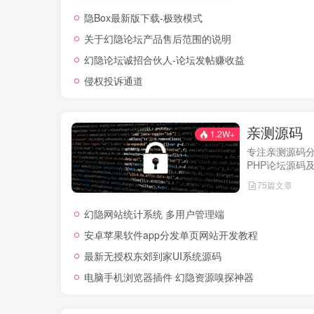
用户权益，助
隐Box最新版下载-极致模式
的使用体验！
关于幻隐论坛产品售后范围的说明
幻隐论坛诚招合伙人-论坛发帖赚收益
侵权投诉通道
亲测源码
1.2W+
专注亲测源码
PHP论坛源码
经实际测试可
75篇文章
网站，轻松开
幻隐网站统计系统 多用户管理端
安卓苹果软件app分发单页网站开发教程
最新无授权东郊到家UI系统源码
电脑手机浏览器插件 幻隐资源嗅探神器