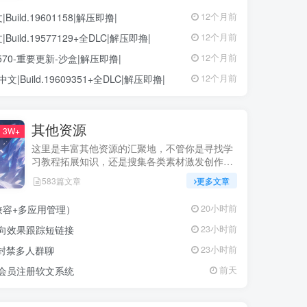
ild.19601158|解压即撸|
12个月前
ild.19577129+全DLC|解压即撸|
12个月前
68570-重要更新-沙盒|解压即撸|
12个月前
中文|Build.19609351+全DLC|解压即撸|
12个月前
其他资源
3W+
这里是丰富其他资源的汇聚地，不管你是寻找学
习教程拓展知识，还是搜集各类素材激发创作灵
感，亦或是查询专业数据辅助工作研究，都能一
583篇文章
更多文章
站式满足。资源定期更新、分类清晰、下载便
捷，为你的多元需求提供高效服务，快来探索发
兼容+多应用管理）
20小时前
现所需资源！
定向效果跟踪短链接
23小时前
P封禁多人群聊
23小时前
交会员注册软文系统
前天