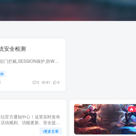
系统安全检测
介绍一句话免疫,主动后门拦截,SESSION保护,防WEB嗅探,防CC,防篡改,注入防御,防XSS,防提权,上传防御,未知0day防御,异 形脚本防御等等。 防止黑客入侵和提权,让服务器更安全。教程产品
软件
前
0
81
9
1
论坛官方通知中心！这里实时发布
、活动规则、功能更新、安全提醒
明，确保每位用户第一时间掌握最
更多文章
坚持公开透明，通过权威通知保障