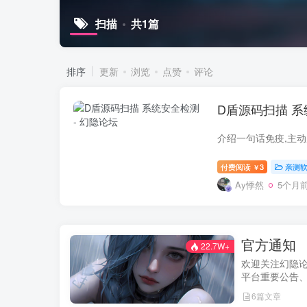
扫描
共1篇
排序
更新
浏览
点赞
评论
D盾源码扫描 
付费阅读
3
亲测
￥
Ay悸然
5个月
官方通知
22.7W+
欢迎关注幻隐
平台重要公告
及用户权益说
6篇文章
新动态。我们