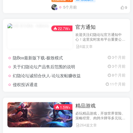
5个月前
9
官方通知
22.7W+
欢迎关注幻隐论坛官方通知中
心！这里实时发布平台重要公
告、活动规则、功能更新、安全
6篇文章
提醒及用户权益说明，确保每位
用户第一时间掌握最新动态。我
隐Box最新版下载-极致模式
3个月前
们坚持公开透明，通过权威通知
保障用户权益，助力您在幻隐论
关于幻隐论坛产品售后范围的说明
3个月前
坛获得更优质、安全的使用体
验！立即查看，不错过关键信
幻隐论坛诚招合伙人-论坛发帖赚收益
8个月前
息！
侵权投诉通道
11个月前
精品游戏
1.5W+
必玩精品游戏，开放世界冒险、
策略经营、肉鸽卡牌等多元玩
法，满足不同玩家的喜好 。
264篇文章