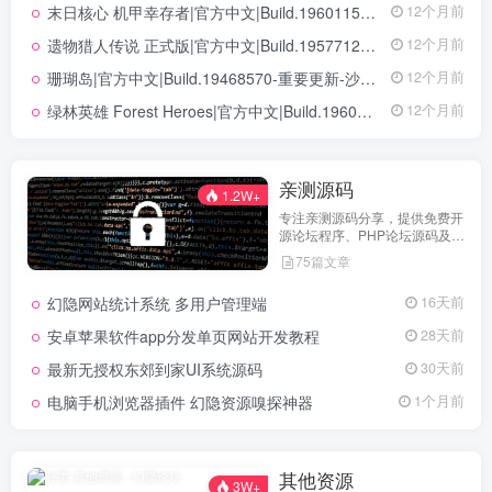
末日核心 机甲幸存者|官方中文|Build.19601158|解压即撸|
12个月前
遗物猎人传说 正式版|官方中文|Build.19577129+全DLC|解压即撸|
12个月前
珊瑚岛|官方中文|Build.19468570-重要更新-沙盒|解压即撸|
12个月前
绿林英雄 Forest Heroes|官方中文|Build.19609351+全DLC|解压即撸|
12个月前
亲测源码
1.2W+
专注亲测源码分享，提供免费开
源论坛程序、PHP论坛源码及论
坛搭建解决方案，所有源码均经
75篇文章
实际测试可用，助力快速搭建稳
定高效的论坛网站，轻松开启你
幻隐网站统计系统 多用户管理端
16天前
的论坛运营之路。
安卓苹果软件app分发单页网站开发教程
28天前
最新无授权东郊到家UI系统源码
30天前
电脑手机浏览器插件 幻隐资源嗅探神器
1个月前
其他资源
3W+