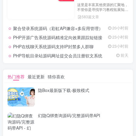
这里是丰富其他资源的汇聚地，
不管你是寻找学习教程拓展知
识，还是搜集各类素材激发创作
583篇文章
灵感，亦或是查询专业数据辅助
工作研究，都能一站式满足。资
聚合登录系统源码（彩虹API兼容+多应用管理）
20小时前
源定期更新、分类清晰、下载便
捷，为你的多元需求提供高效服
PHP开源广告系统源码精准定向效果跟踪短链接
23小时前
务，快来探索发现所需资源！
PHP在线聊天系统源码支持IP封禁多人群聊
23小时前
PHP导航目录站源码网址提交会员注册软文系统
前天
热门推荐
最近更新
猜你喜欢
隐Box最新版下载-极致模式
幻隐Q绑查询源码/完整源码带API