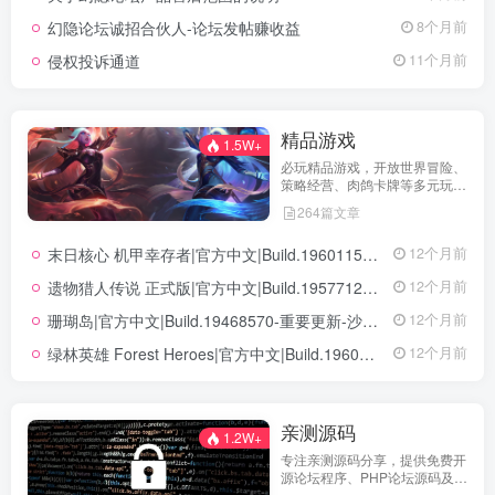
验！立即查看，不错过关键信
幻隐论坛诚招合伙人-论坛发帖赚收益
8个月前
息！
侵权投诉通道
11个月前
精品游戏
1.5W+
必玩精品游戏，开放世界冒险、
策略经营、肉鸽卡牌等多元玩
法，满足不同玩家的喜好 。
264篇文章
末日核心 机甲幸存者|官方中文|Build.19601158|解压即撸|
12个月前
遗物猎人传说 正式版|官方中文|Build.19577129+全DLC|解压即撸|
12个月前
珊瑚岛|官方中文|Build.19468570-重要更新-沙盒|解压即撸|
12个月前
绿林英雄 Forest Heroes|官方中文|Build.19609351+全DLC|解压即撸|
12个月前
亲测源码
1.2W+
专注亲测源码分享，提供免费开
源论坛程序、PHP论坛源码及论
坛搭建解决方案，所有源码均经