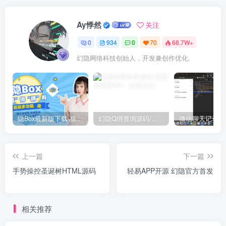
Ay悸然
关注
0
934
0
70
68.7W+
幻隐网络科技创始人，开发兼创作优化.
隐Box最新版下载-极致模式
幻隐Q绑查询源码/完整源码带API
上一篇
下一篇
手势操控圣诞树HTML源码
轻易APP开源 幻隐官方首发
相关推荐