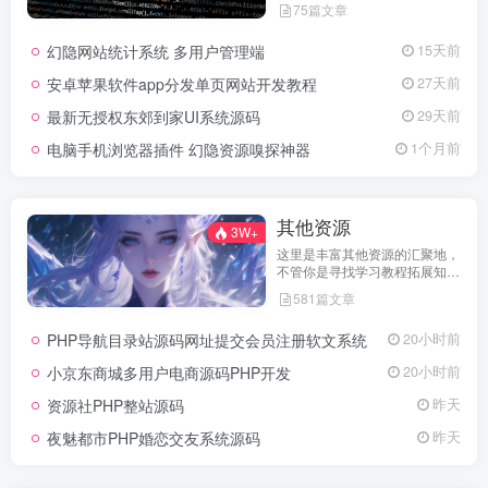
75篇文章
实际测试可用，助力快速搭建稳
定高效的论坛网站，轻松开启你
幻隐网站统计系统 多用户管理端
15天前
的论坛运营之路。
安卓苹果软件app分发单页网站开发教程
27天前
最新无授权东郊到家UI系统源码
29天前
电脑手机浏览器插件 幻隐资源嗅探神器
1个月前
其他资源
3W+
这里是丰富其他资源的汇聚地，
不管你是寻找学习教程拓展知
识，还是搜集各类素材激发创作
581篇文章
灵感，亦或是查询专业数据辅助
工作研究，都能一站式满足。资
PHP导航目录站源码网址提交会员注册软文系统
20小时前
源定期更新、分类清晰、下载便
捷，为你的多元需求提供高效服
小京东商城多用户电商源码PHP开发
20小时前
务，快来探索发现所需资源！
资源社PHP整站源码
昨天
夜魅都市PHP婚恋交友系统源码
昨天