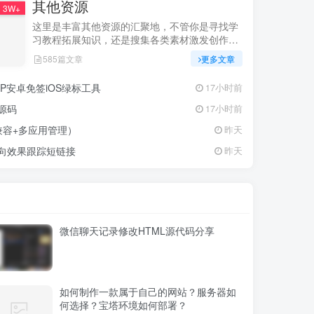
其他资源
3W+
这里是丰富其他资源的汇聚地，不管你是寻找学
习教程拓展知识，还是搜集各类素材激发创作灵
感，亦或是查询专业数据辅助工作研究，都能一
585篇文章
更多文章
站式满足。资源定期更新、分类清晰、下载便
捷，为你的多元需求提供高效服务，快来探索发
P安卓免签iOS绿标工具
17小时前
现所需资源！
源码
17小时前
兼容+多应用管理）
昨天
定向效果跟踪短链接
昨天
微信聊天记录修改HTML源代码分享
如何制作一款属于自己的网站？服务器如
何选择？宝塔环境如何部署？