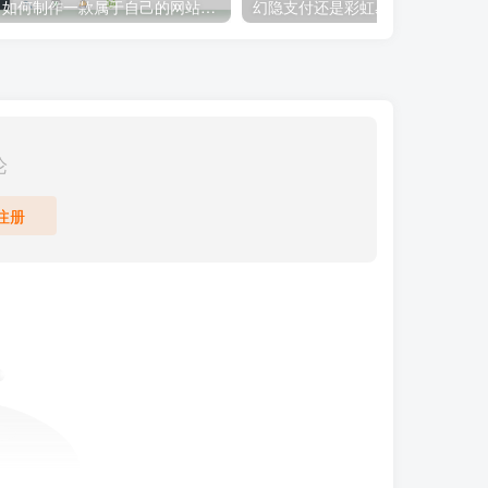
如何制作一款属于自己的网站？服务器如何选择？宝塔环境如何部署？
幻隐支付还是彩虹易支付？如何搭建一款支付系统？丝滑收款防封控？
论
注册