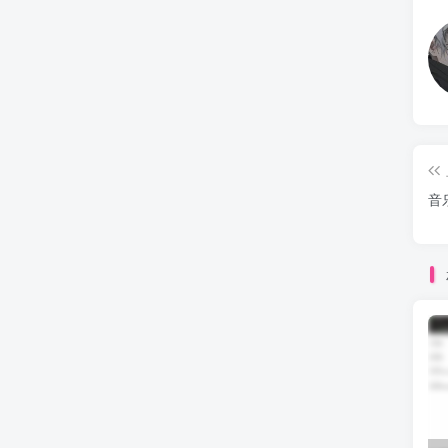
介绍
教程
源码
音