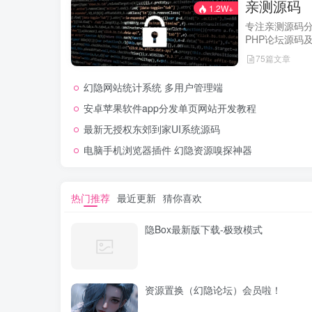
亲测源码
1.2W+
专注亲测源码
PHP论坛源码
经实际测试可
75篇文章
网站，轻松开
幻隐网站统计系统 多用户管理端
安卓苹果软件app分发单页网站开发教程
最新无授权东郊到家UI系统源码
电脑手机浏览器插件 幻隐资源嗅探神器
热门推荐
最近更新
猜你喜欢
隐Box最新版下载-极致模式
资源置换（幻隐论坛）会员啦！