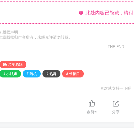
此处内容已隐藏，请付
©
版权声明
文章版权归作者所有，未经允许请勿转载。
THE END
亲测源码
# 小姐姐
# 随机
# 热舞
# 带接口
喜欢就支持一下吧
点赞
5
分享