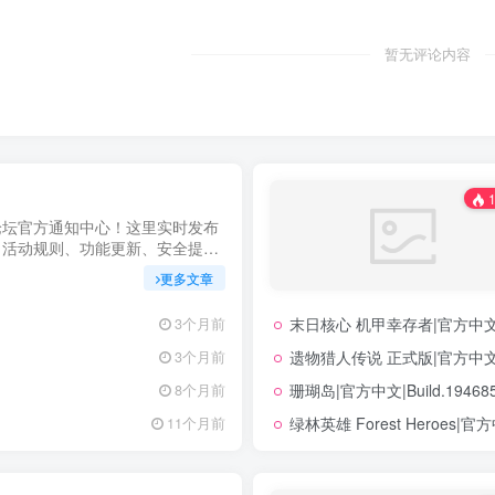
暂无评论内容
1
论坛官方通知中心！这里实时发布
、活动规则、功能更新、安全提醒
明，确保每位用户第一时间掌握最
更多文章
坚持公开透明，通过权威通知保障
力您在幻隐论坛获得更优质、安全
末日核心 机甲幸存者|官方中文|Bu
3个月前
立即查看，不错过关键信息！
遗物猎人传说 正式版|官方中文|Bu
3个月前
珊瑚岛|官方中文|Build.194
8个月前
绿林英雄 Forest Heroes|官方
11个月前