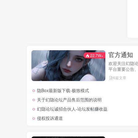
官方通知
22.7W+
欢迎关注幻隐
平台重要公告
及用户权益说
6篇文章
新动态。我们
用户权益，助
隐Box最新版下载-极致模式
的使用体验！
关于幻隐论坛产品售后范围的说明
幻隐论坛诚招合伙人-论坛发帖赚收益
侵权投诉通道