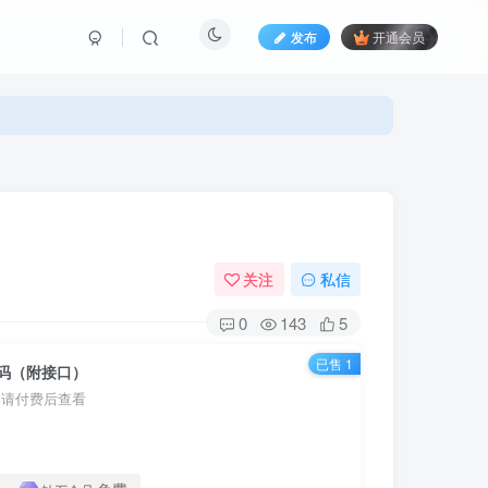
发布
开通会员
关注
私信
0
143
5
已售 1
码（附接口）
，请付费后查看