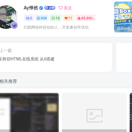
Ay悸然
关注
0
938
15
71
68.8W+
幻隐网络科技创始人，开发兼创作优化.
上一篇
乐剪切HTML在线系统 从0搭建
相关推荐