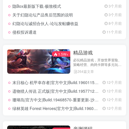
用户第一时间掌握最新动态。我
隐Box最新版下载-极致模式
3个月前
们坚持公开透明，通过权威通知
保障用户权益，助力您在幻隐论
关于幻隐论坛产品售后范围的说明
3个月前
坛获得更优质、安全的使用体
验！立即查看，不错过关键信
幻隐论坛诚招合伙人-论坛发帖赚收益
8个月前
息！
侵权投诉通道
11个月前
精品游戏
1.5W+
必玩精品游戏，开放世界冒险、
策略经营、肉鸽卡牌等多元玩
法，满足不同玩家的喜好 。
264篇文章
末日核心 机甲幸存者|官方中文|Build.19601158|解压即撸|
12个月前
遗物猎人传说 正式版|官方中文|Build.19577129+全DLC|解压即撸|
12个月前
珊瑚岛|官方中文|Build.19468570-重要更新-沙盒|解压即撸|
12个月前
绿林英雄 Forest Heroes|官方中文|Build.19609351+全DLC|解压即撸|
12个月前
亲测源码