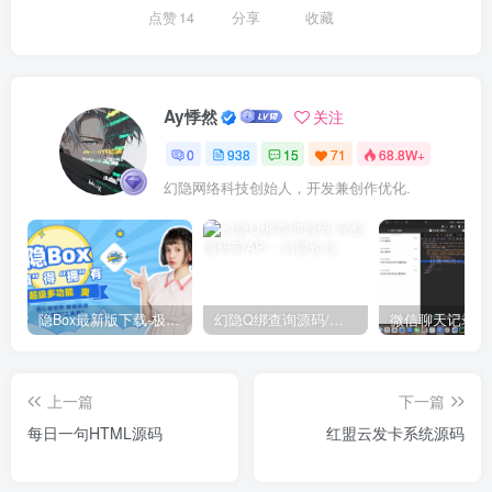
点赞
14
分享
收藏
Ay悸然
关注
0
938
15
71
68.8W+
幻隐网络科技创始人，开发兼创作优化.
隐Box最新版下载-极致模式
幻隐Q绑查询源码/完整源码带API
上一篇
下一篇
每日一句HTML源码
红盟云发卡系统源码