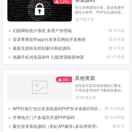
1.2W+
专注亲测源码分享，提供免费开
源论坛程序、PHP论坛源码及论
坛搭建解决方案，所有源码均经
75篇文章
实际测试可用，助力快速搭建稳
定高效的论坛网站，轻松开启你
幻隐网站统计系统 多用户管理端
16天前
的论坛运营之路。
安卓苹果软件app分发单页网站开发教程
28天前
最新无授权东郊到家UI系统源码
31天前
电脑手机浏览器插件 幻隐资源嗅探神器
1个月前
其他资源
3W+
这里是丰富其他资源的汇聚地，
不管你是寻找学习教程拓展知
识，还是搜集各类素材激发创作
585篇文章
灵感，亦或是查询专业数据辅助
工作研究，都能一站式满足。资
APP封装打包分发系统源码PHP安卓免签iOS绿标工具
10小时前
源定期更新、分类清晰、下载便
捷，为你的多元需求提供高效服
齐博地方门户多城市开源PHP源码
10小时前
务，快来探索发现所需资源！
聚合登录系统源码（彩虹API兼容+多应用管理）
昨天