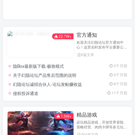
官方通知
22.7W+
欢迎关注幻隐论坛官方通知中
心！这里实时发布平台重要公
告、活动规则、功能更新、安全
6篇文章
提醒及用户权益说明，确保每位
用户第一时间掌握最新动态。我
隐Box最新版下载-极致模式
3个月前
们坚持公开透明，通过权威通知
保障用户权益，助力您在幻隐论
关于幻隐论坛产品售后范围的说明
3个月前
坛获得更优质、安全的使用体
验！立即查看，不错过关键信
幻隐论坛诚招合伙人-论坛发帖赚收益
8个月前
息！
侵权投诉通道
11个月前
精品游戏
1.5W+
必玩精品游戏，开放世界冒险、
策略经营、肉鸽卡牌等多元玩
法，满足不同玩家的喜好 。
264篇文章