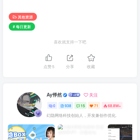
其他资源
# 每日更新
喜欢就支持一下吧
点赞
5
分享
收藏
Ay悸然
关注
0
938
15
71
68.8W+
幻隐网络科技创始人，开发兼创作优化.