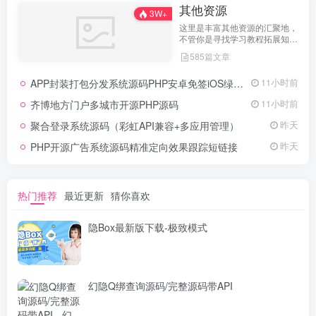
其他资源
3W+
这里是丰富其他资源的汇聚地，
不管你是寻找学习教程拓展知
识，还是搜集各类素材激发创作
585篇文章
灵感，亦或是查询专业数据辅助
工作研究，都能一站式满足。资
APP封装打包分发系统源码PHP安卓免签iOS绿标工具
11小时前
源定期更新、分类清晰、下载便
捷，为你的多元需求提供高效服
齐博地方门户多城市开源PHP源码
11小时前
务，快来探索发现所需资源！
聚合登录系统源码（彩虹API兼容+多应用管理）
昨天
PHP开源广告系统源码精准定向效果跟踪短链接
昨天
热门推荐
最近更新
猜你喜欢
隐Box最新版下载-极致模式
幻隐Q绑查询源码/完整源码带API