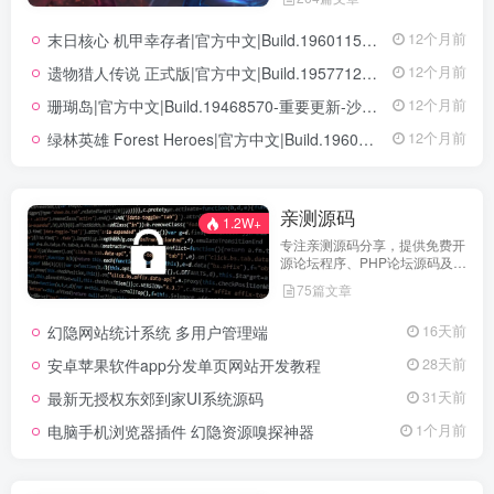
末日核心 机甲幸存者|官方中文|Build.19601158|解压即撸|
12个月前
遗物猎人传说 正式版|官方中文|Build.19577129+全DLC|解压即撸|
12个月前
珊瑚岛|官方中文|Build.19468570-重要更新-沙盒|解压即撸|
12个月前
绿林英雄 Forest Heroes|官方中文|Build.19609351+全DLC|解压即撸|
12个月前
亲测源码
1.2W+
专注亲测源码分享，提供免费开
源论坛程序、PHP论坛源码及论
坛搭建解决方案，所有源码均经
75篇文章
实际测试可用，助力快速搭建稳
定高效的论坛网站，轻松开启你
幻隐网站统计系统 多用户管理端
16天前
的论坛运营之路。
安卓苹果软件app分发单页网站开发教程
28天前
最新无授权东郊到家UI系统源码
31天前
电脑手机浏览器插件 幻隐资源嗅探神器
1个月前