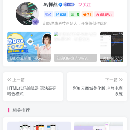
Ay悸然
关注
0
938
15
71
68.8W+
幻隐网络科技创始人，开发兼创作优化.
隐Box最新版下载-极致模式
幻隐Q绑查询源码/完整源码带API
上一篇
下一篇
HTML代码编辑器 语法高亮
彩虹云商城美化版 老牌电商
暗色模式
系统
相关推荐