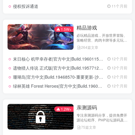
侵权投诉通道
11个月前
精品游戏
1.5W+
必玩精品游戏，开放世界冒险、
策略经营、肉鸽卡牌等多元玩
法，满足不同玩家的喜好 。
264篇文章
末日核心 机甲幸存者|官方中文|Build.19601158|解压即撸|
12个月前
遗物猎人传说 正式版|官方中文|Build.19577129+全DLC|解压即撸|
12个月前
珊瑚岛|官方中文|Build.19468570-重要更新-沙盒|解压即撸|
12个月前
绿林英雄 Forest Heroes|官方中文|Build.19609351+全DLC|解压即撸|
12个月前
亲测源码
1.2W+
专注亲测源码分享，提供免费开
源论坛程序、PHP论坛源码及论
坛搭建解决方案，所有源码均经
75篇文章
实际测试可用，助力快速搭建稳
定高效的论坛网站，轻松开启你