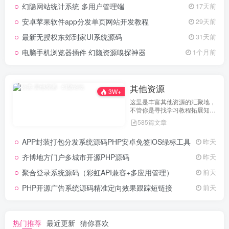
幻隐网站统计系统 多用户管理端
17天前
的论坛运营之路。
安卓苹果软件app分发单页网站开发教程
29天前
最新无授权东郊到家UI系统源码
31天前
电脑手机浏览器插件 幻隐资源嗅探神器
1个月前
其他资源
3W+
这里是丰富其他资源的汇聚地，
不管你是寻找学习教程拓展知
识，还是搜集各类素材激发创作
585篇文章
灵感，亦或是查询专业数据辅助
工作研究，都能一站式满足。资
APP封装打包分发系统源码PHP安卓免签iOS绿标工具
昨天
源定期更新、分类清晰、下载便
捷，为你的多元需求提供高效服
齐博地方门户多城市开源PHP源码
昨天
务，快来探索发现所需资源！
聚合登录系统源码（彩虹API兼容+多应用管理）
前天
PHP开源广告系统源码精准定向效果跟踪短链接
前天
热门推荐
最近更新
猜你喜欢