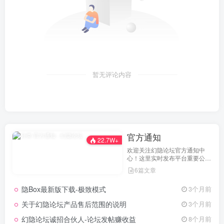
暂无评论内容
官方通知
22.7W+
欢迎关注幻隐论坛官方通知中
心！这里实时发布平台重要公
告、活动规则、功能更新、安全
6篇文章
提醒及用户权益说明，确保每位
用户第一时间掌握最新动态。我
隐Box最新版下载-极致模式
3个月前
们坚持公开透明，通过权威通知
保障用户权益，助力您在幻隐论
关于幻隐论坛产品售后范围的说明
3个月前
坛获得更优质、安全的使用体
验！立即查看，不错过关键信
幻隐论坛诚招合伙人-论坛发帖赚收益
8个月前
息！