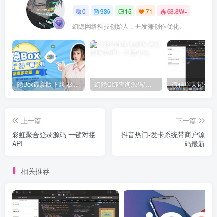
0
936
15
71
68.8W+
幻隐网络科技创始人，开发兼创作优化.
隐Box最新版下载-极致模式
幻隐Q绑查询源码/完整源码带API
上一篇
下一篇
彩虹聚合登录源码 一键对接
抖音热门-发卡系统带商户源
API
码最新
相关推荐