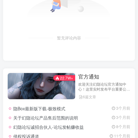
暂无评论内容
官方通知
22.7W+
欢迎关注幻隐论坛官方通知中
心！这里实时发布平台重要公
告、活动规则、功能更新、安全
6篇文章
提醒及用户权益说明，确保每位
用户第一时间掌握最新动态。我
隐Box最新版下载-极致模式
3个月前
们坚持公开透明，通过权威通知
保障用户权益，助力您在幻隐论
关于幻隐论坛产品售后范围的说明
3个月前
坛获得更优质、安全的使用体
验！立即查看，不错过关键信
幻隐论坛诚招合伙人-论坛发帖赚收益
8个月前
息！
侵权投诉通道
11个月前