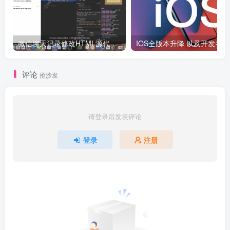
微信聊天记录修改HTML源代码分享
I
评论
抢沙发
请登录后发表评论
登录
注册