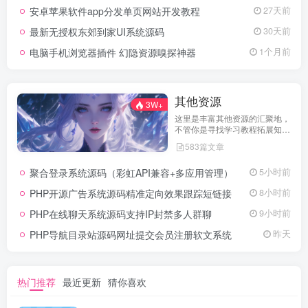
安卓苹果软件app分发单页网站开发教程
27天前
最新无授权东郊到家UI系统源码
30天前
电脑手机浏览器插件 幻隐资源嗅探神器
1个月前
其他资源
3W+
这里是丰富其他资源的汇聚地，
不管你是寻找学习教程拓展知
识，还是搜集各类素材激发创作
583篇文章
灵感，亦或是查询专业数据辅助
工作研究，都能一站式满足。资
聚合登录系统源码（彩虹API兼容+多应用管理）
5小时前
源定期更新、分类清晰、下载便
捷，为你的多元需求提供高效服
PHP开源广告系统源码精准定向效果跟踪短链接
8小时前
务，快来探索发现所需资源！
PHP在线聊天系统源码支持IP封禁多人群聊
9小时前
PHP导航目录站源码网址提交会员注册软文系统
昨天
热门推荐
最近更新
猜你喜欢