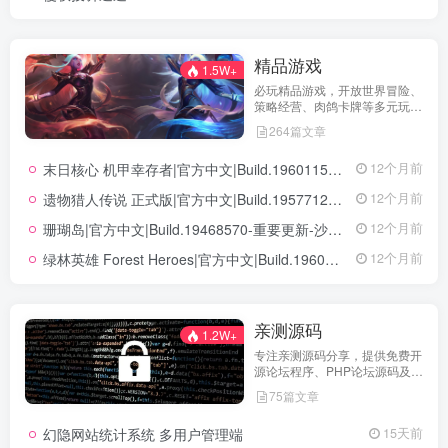
精品游戏
1.5W+
必玩精品游戏，开放世界冒险、
策略经营、肉鸽卡牌等多元玩
法，满足不同玩家的喜好 。
264篇文章
末日核心 机甲幸存者|官方中文|Build.19601158|解压即撸|
12个月前
遗物猎人传说 正式版|官方中文|Build.19577129+全DLC|解压即撸|
12个月前
珊瑚岛|官方中文|Build.19468570-重要更新-沙盒|解压即撸|
12个月前
绿林英雄 Forest Heroes|官方中文|Build.19609351+全DLC|解压即撸|
12个月前
亲测源码
1.2W+
专注亲测源码分享，提供免费开
源论坛程序、PHP论坛源码及论
坛搭建解决方案，所有源码均经
75篇文章
实际测试可用，助力快速搭建稳
定高效的论坛网站，轻松开启你
幻隐网站统计系统 多用户管理端
15天前
的论坛运营之路。