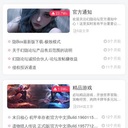
官方通知
22.7W+
欢迎关注幻隐论坛官方通知中
心！这里实时发布平台重要公
告、活动规则、功能更新、安全
6篇文章
提醒及用户权益说明，确保每位
用户第一时间掌握最新动态。我
隐Box最新版下载-极致模式
3个月前
们坚持公开透明，通过权威通知
保障用户权益，助力您在幻隐论
关于幻隐论坛产品售后范围的说明
3个月前
坛获得更优质、安全的使用体
验！立即查看，不错过关键信
幻隐论坛诚招合伙人-论坛发帖赚收益
8个月前
息！
侵权投诉通道
11个月前
精品游戏
1.5W+
必玩精品游戏，开放世界冒险、
策略经营、肉鸽卡牌等多元玩
法，满足不同玩家的喜好 。
264篇文章
末日核心 机甲幸存者|官方中文|Build.19601158|解压即撸|
12个月前
遗物猎人传说 正式版|官方中文|Build.19577129+全DLC|解压即撸|
12个月前