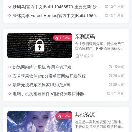
珊瑚岛|官方中文|Build.19468570-重要更新-沙盒|解压即撸|
12个月前
绿林英雄 Forest Heroes|官方中文|Build.19609351+全DLC|解压即撸|
12个月前
亲测源码
1.2W+
专注亲测源码分享，提供免费开
源论坛程序、PHP论坛源码及论
坛搭建解决方案，所有源码均经
75篇文章
实际测试可用，助力快速搭建稳
定高效的论坛网站，轻松开启你
幻隐网站统计系统 多用户管理端
15天前
的论坛运营之路。
安卓苹果软件app分发单页网站开发教程
26天前
最新无授权东郊到家UI系统源码
29天前
电脑手机浏览器插件 幻隐资源嗅探神器
1个月前
其他资源
3W+
这里是丰富其他资源的汇聚地，
不管你是寻找学习教程拓展知
识，还是搜集各类素材激发创作