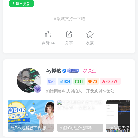
# 每日更新
喜欢就支持一下吧
点赞
14
分享
收藏
Ay悸然
关注
0
934
15
70
68.7W+
幻隐网络科技创始人，开发兼创作优化.
隐Box最新版下载-极致模式
幻隐Q绑查询源码/完整源码带API