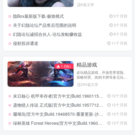
告、活动规则、功能更新、安全
6篇文章
提醒及用户权益说明，确保每位
用户第一时间掌握最新动态。我
隐Box最新版下载-极致模式
3个月前
们坚持公开透明，通过权威通知
保障用户权益，助力您在幻隐论
关于幻隐论坛产品售后范围的说明
3个月前
坛获得更优质、安全的使用体
验！立即查看，不错过关键信
幻隐论坛诚招合伙人-论坛发帖赚收益
8个月前
息！
侵权投诉通道
11个月前
精品游戏
1.5W+
必玩精品游戏，开放世界冒险、
策略经营、肉鸽卡牌等多元玩
法，满足不同玩家的喜好 。
264篇文章
末日核心 机甲幸存者|官方中文|Build.19601158|解压即撸|
12个月前
遗物猎人传说 正式版|官方中文|Build.19577129+全DLC|解压即撸|
12个月前
珊瑚岛|官方中文|Build.19468570-重要更新-沙盒|解压即撸|
12个月前
绿林英雄 Forest Heroes|官方中文|Build.19609351+全DLC|解压即撸|
12个月前