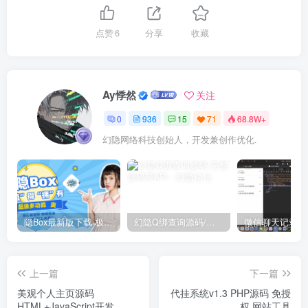
点赞
6
分享
收藏
Ay悸然
关注
0
936
15
71
68.8W+
幻隐网络科技创始人，开发兼创作优化.
隐Box最新版下载-极致模式
幻隐Q绑查询源码/完整源码带API
上一篇
下一篇
美观个人主页源码
代挂系统v1.3 PHP源码 免授
HTML+JavaScript开发
权 网站工具