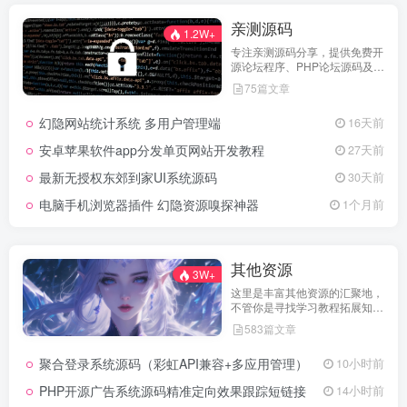
亲测源码
1.2W+
专注亲测源码分享，提供免费开
源论坛程序、PHP论坛源码及论
坛搭建解决方案，所有源码均经
75篇文章
实际测试可用，助力快速搭建稳
定高效的论坛网站，轻松开启你
幻隐网站统计系统 多用户管理端
16天前
的论坛运营之路。
安卓苹果软件app分发单页网站开发教程
27天前
最新无授权东郊到家UI系统源码
30天前
电脑手机浏览器插件 幻隐资源嗅探神器
1个月前
其他资源
3W+
这里是丰富其他资源的汇聚地，
不管你是寻找学习教程拓展知
识，还是搜集各类素材激发创作
583篇文章
灵感，亦或是查询专业数据辅助
工作研究，都能一站式满足。资
聚合登录系统源码（彩虹API兼容+多应用管理）
10小时前
源定期更新、分类清晰、下载便
捷，为你的多元需求提供高效服
PHP开源广告系统源码精准定向效果跟踪短链接
14小时前
务，快来探索发现所需资源！