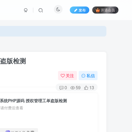
发布
开通会员
单盗版检测
关注
私信
0
59
13
系统PHP源码 授权管理工单盗版检测
，请付费后查看