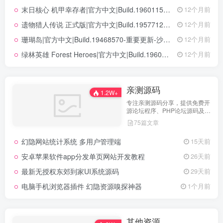
末日核心 机甲幸存者|官方中文|Build.19601158|解压即撸|
12个月前
遗物猎人传说 正式版|官方中文|Build.19577129+全DLC|解压即撸|
12个月前
珊瑚岛|官方中文|Build.19468570-重要更新-沙盒|解压即撸|
12个月前
绿林英雄 Forest Heroes|官方中文|Build.19609351+全DLC|解压即撸|
12个月前
亲测源码
1.2W+
专注亲测源码分享，提供免费开
源论坛程序、PHP论坛源码及论
坛搭建解决方案，所有源码均经
75篇文章
实际测试可用，助力快速搭建稳
定高效的论坛网站，轻松开启你
幻隐网站统计系统 多用户管理端
15天前
的论坛运营之路。
安卓苹果软件app分发单页网站开发教程
26天前
最新无授权东郊到家UI系统源码
29天前
电脑手机浏览器插件 幻隐资源嗅探神器
1个月前
其他资源