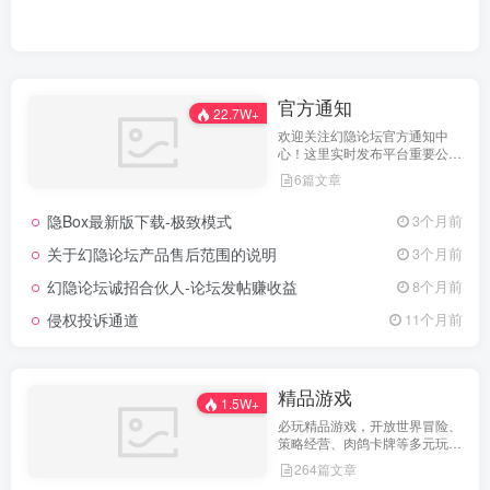
官方通知
22.7W+
欢迎关注幻隐论坛官方通知中
心！这里实时发布平台重要公
告、活动规则、功能更新、安全
6篇文章
提醒及用户权益说明，确保每位
用户第一时间掌握最新动态。我
隐Box最新版下载-极致模式
3个月前
们坚持公开透明，通过权威通知
保障用户权益，助力您在幻隐论
关于幻隐论坛产品售后范围的说明
3个月前
坛获得更优质、安全的使用体
验！立即查看，不错过关键信
幻隐论坛诚招合伙人-论坛发帖赚收益
8个月前
息！
侵权投诉通道
11个月前
精品游戏
1.5W+
必玩精品游戏，开放世界冒险、
策略经营、肉鸽卡牌等多元玩
法，满足不同玩家的喜好 。
264篇文章