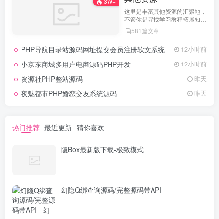
3W+
这里是丰富其他资源的汇聚地，
不管你是寻找学习教程拓展知
识，还是搜集各类素材激发创作
581篇文章
灵感，亦或是查询专业数据辅助
工作研究，都能一站式满足。资
PHP导航目录站源码网址提交会员注册软文系统
12小时前
源定期更新、分类清晰、下载便
捷，为你的多元需求提供高效服
小京东商城多用户电商源码PHP开发
12小时前
务，快来探索发现所需资源！
资源社PHP整站源码
昨天
夜魅都市PHP婚恋交友系统源码
昨天
热门推荐
最近更新
猜你喜欢
隐Box最新版下载-极致模式
幻隐Q绑查询源码/完整源码带API