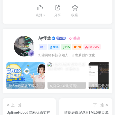
点赞
6
分享
收藏
Ay悸然
关注
0
934
15
70
68.7W+
幻隐网络科技创始人，开发兼创作优化.
隐Box最新版下载-极致模式
幻隐Q绑查询源码/完整源码带API
上一篇
下一篇
UptimeRobot 网站状态监控
情侣表白纪念HTML5单页源