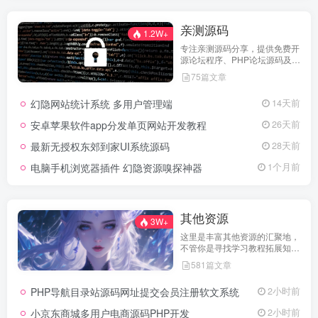
亲测源码
1.2W+
专注亲测源码分享，提供免费开
源论坛程序、PHP论坛源码及论
坛搭建解决方案，所有源码均经
75篇文章
实际测试可用，助力快速搭建稳
定高效的论坛网站，轻松开启你
幻隐网站统计系统 多用户管理端
14天前
的论坛运营之路。
安卓苹果软件app分发单页网站开发教程
26天前
最新无授权东郊到家UI系统源码
28天前
电脑手机浏览器插件 幻隐资源嗅探神器
1个月前
其他资源
3W+
这里是丰富其他资源的汇聚地，
不管你是寻找学习教程拓展知
识，还是搜集各类素材激发创作
581篇文章
灵感，亦或是查询专业数据辅助
工作研究，都能一站式满足。资
PHP导航目录站源码网址提交会员注册软文系统
2小时前
源定期更新、分类清晰、下载便
捷，为你的多元需求提供高效服
小京东商城多用户电商源码PHP开发
2小时前
务，快来探索发现所需资源！