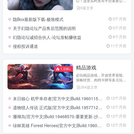
心！这里实时发布平台重要公
告、活动规则、功能更新、安全
6篇文章
提醒及用户权益说明，确保每位
用户第一时间掌握最新动态。我
隐Box最新版下载-极致模式
3个月前
们坚持公开透明，通过权威通知
保障用户权益，助力您在幻隐论
关于幻隐论坛产品售后范围的说明
3个月前
坛获得更优质、安全的使用体
验！立即查看，不错过关键信
幻隐论坛诚招合伙人-论坛发帖赚收益
8个月前
息！
侵权投诉通道
11个月前
精品游戏
1.5W+
必玩精品游戏，开放世界冒险、
策略经营、肉鸽卡牌等多元玩
法，满足不同玩家的喜好 。
264篇文章
末日核心 机甲幸存者|官方中文|Build.19601158|解压即撸|
12个月前
遗物猎人传说 正式版|官方中文|Build.19577129+全DLC|解压即撸|
12个月前
珊瑚岛|官方中文|Build.19468570-重要更新-沙盒|解压即撸|
12个月前
绿林英雄 Forest Heroes|官方中文|Build.19609351+全DLC|解压即撸|
12个月前