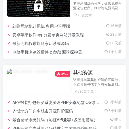
专注亲测源码分享，提供免费开
源论坛程序、PHP论坛源码及论
坛搭建解决方案，所有源码均经
75篇文章
实际测试可用，助力快速搭建稳
定高效的论坛网站，轻松开启你
幻隐网站统计系统 多用户管理端
16天前
的论坛运营之路。
安卓苹果软件app分发单页网站开发教程
28天前
最新无授权东郊到家UI系统源码
30天前
电脑手机浏览器插件 幻隐资源嗅探神器
1个月前
其他资源
3W+
这里是丰富其他资源的汇聚地，
不管你是寻找学习教程拓展知
识，还是搜集各类素材激发创作
585篇文章
灵感，亦或是查询专业数据辅助
工作研究，都能一站式满足。资
APP封装打包分发系统源码PHP安卓免签iOS绿标工具
5小时前
源定期更新、分类清晰、下载便
捷，为你的多元需求提供高效服
齐博地方门户多城市开源PHP源码
5小时前
务，快来探索发现所需资源！
聚合登录系统源码（彩虹API兼容+多应用管理）
昨天
PHP开源广告系统源码精准定向效果跟踪短链接
昨天