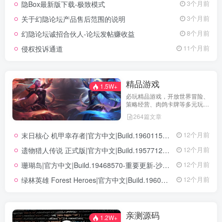
隐Box最新版下载-极致模式
3个月前
们坚持公开透明，通过权威通知
保障用户权益，助力您在幻隐论
关于幻隐论坛产品售后范围的说明
3个月前
坛获得更优质、安全的使用体
验！立即查看，不错过关键信
幻隐论坛诚招合伙人-论坛发帖赚收益
8个月前
息！
侵权投诉通道
11个月前
精品游戏
1.5W+
必玩精品游戏，开放世界冒险、
策略经营、肉鸽卡牌等多元玩
法，满足不同玩家的喜好 。
264篇文章
末日核心 机甲幸存者|官方中文|Build.19601158|解压即撸|
12个月前
遗物猎人传说 正式版|官方中文|Build.19577129+全DLC|解压即撸|
12个月前
珊瑚岛|官方中文|Build.19468570-重要更新-沙盒|解压即撸|
12个月前
绿林英雄 Forest Heroes|官方中文|Build.19609351+全DLC|解压即撸|
12个月前
亲测源码
1.2W+