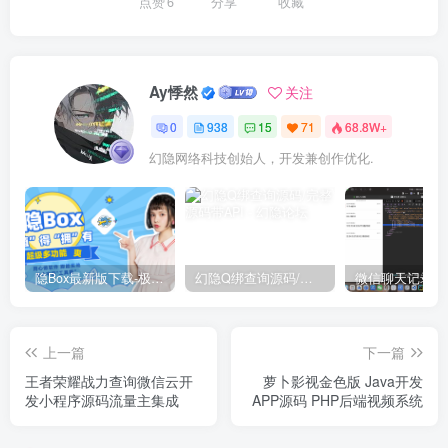
点赞
6
分享
收藏
Ay悸然
关注
0
938
15
71
68.8W+
幻隐网络科技创始人，开发兼创作优化.
隐Box最新版下载-极致模式
幻隐Q绑查询源码/完整源码带API
上一篇
下一篇
王者荣耀战力查询微信云开
萝卜影视金色版 Java开发
发小程序源码流量主集成
APP源码 PHP后端视频系统