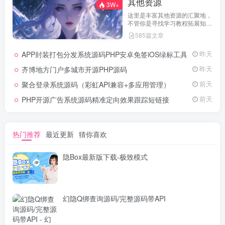
其他资源
3W+
这里是丰富其他资源的汇聚地，
不管你是寻找学习教程拓展知
识，还是搜集各类素材激发创作
585篇文章
灵感，亦或是查询专业数据辅助
工作研究，都能一站式满足。资
APP封装打包分发系统源码PHP安卓免签iOS绿标工具
昨天
源定期更新、分类清晰、下载便
捷，为你的多元需求提供高效服
齐博地方门户多城市开源PHP源码
昨天
务，快来探索发现所需资源！
聚合登录系统源码（彩虹API兼容+多应用管理）
前天
PHP开源广告系统源码精准定向效果跟踪短链接
前天
热门推荐
最近更新
猜你喜欢
隐Box最新版下载-极致模式
幻隐Q绑查询源码/完整源码带API