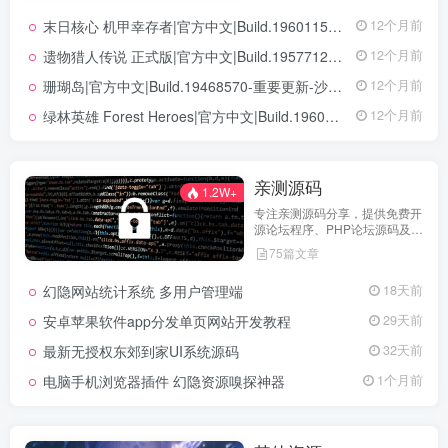
末日核心 机甲幸存者|官方中文|Build.19601158|解压即撸|
12个月前
遗物猎人传说 正式版|官方中文|Build.19577129+全DLC|解压即撸|
12个月前
珊瑚岛|官方中文|Build.19468570-重要更新-沙盒|解压即撸|
12个月前
绿林英雄 Forest Heroes|官方中文|Build.19609351+全DLC|解压即撸|
12个月前
亲测源码
1.2W+
专注亲测源码分享，提供免费开
源论坛程序、PHP论坛源码及论
坛搭建解决方案，所有源码均经
75篇文章
实际测试可用，助力快速搭建稳
定高效的论坛网站，轻松开启你
幻隐网站统计系统 多用户管理端
18天前
的论坛运营之路。
安卓苹果软件app分发单页网站开发教程
29天前
最新无授权东郊到家UI系统源码
32天前
电脑手机浏览器插件 幻隐资源嗅探神器
1个月前