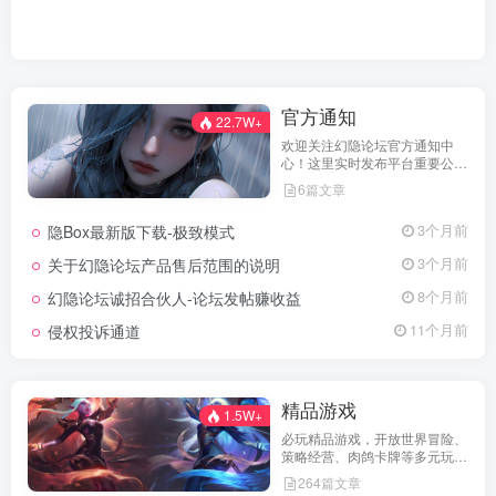
官方通知
22.7W+
欢迎关注幻隐论坛官方通知中
心！这里实时发布平台重要公
告、活动规则、功能更新、安全
6篇文章
提醒及用户权益说明，确保每位
用户第一时间掌握最新动态。我
隐Box最新版下载-极致模式
3个月前
们坚持公开透明，通过权威通知
保障用户权益，助力您在幻隐论
关于幻隐论坛产品售后范围的说明
3个月前
坛获得更优质、安全的使用体
验！立即查看，不错过关键信
幻隐论坛诚招合伙人-论坛发帖赚收益
8个月前
息！
侵权投诉通道
11个月前
精品游戏
1.5W+
必玩精品游戏，开放世界冒险、
策略经营、肉鸽卡牌等多元玩
法，满足不同玩家的喜好 。
264篇文章