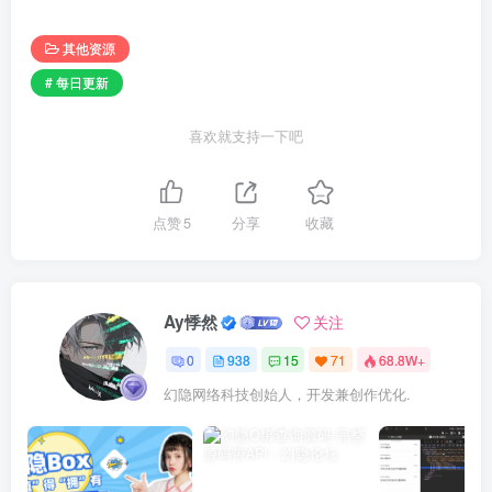
其他资源
# 每日更新
喜欢就支持一下吧
点赞
5
分享
收藏
Ay悸然
关注
0
938
15
71
68.8W+
幻隐网络科技创始人，开发兼创作优化.