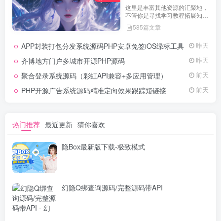
这里是丰富其他资源的汇聚地，
不管你是寻找学习教程拓展知
识，还是搜集各类素材激发创作
585篇文章
灵感，亦或是查询专业数据辅助
工作研究，都能一站式满足。资
APP封装打包分发系统源码PHP安卓免签iOS绿标工具
昨天
源定期更新、分类清晰、下载便
捷，为你的多元需求提供高效服
齐博地方门户多城市开源PHP源码
昨天
务，快来探索发现所需资源！
聚合登录系统源码（彩虹API兼容+多应用管理）
前天
PHP开源广告系统源码精准定向效果跟踪短链接
前天
热门推荐
最近更新
猜你喜欢
隐Box最新版下载-极致模式
幻隐Q绑查询源码/完整源码带API