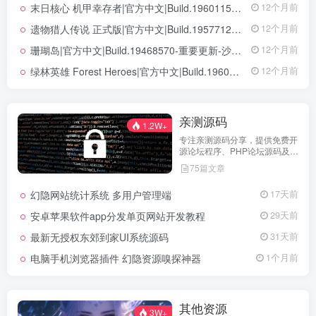
末日核心 机甲幸存者|官方中文|Build.19601158|解压即撸|
12个月前
遗物猎人传说 正式版|官方中文|Build.19577129+全DLC|解压即撸|
12个月前
珊瑚岛|官方中文|Build.19468570-重要更新-沙盒|解压即撸|
12个月前
绿林英雄 Forest Heroes|官方中文|Build.19609351+全DLC|解压即撸|
12个月前
亲测源码
1.2W+
专注亲测源码分享，提供免费开
源论坛程序、PHP论坛源码及论
坛搭建解决方案，所有源码均经
75篇文章
实际测试可用，助力快速搭建稳
定高效的论坛网站，轻松开启你
幻隐网站统计系统 多用户管理端
17天前
的论坛运营之路。
安卓苹果软件app分发单页网站开发教程
29天前
最新无授权东郊到家UI系统源码
31天前
电脑手机浏览器插件 幻隐资源嗅探神器
1个月前
其他资源
3W+