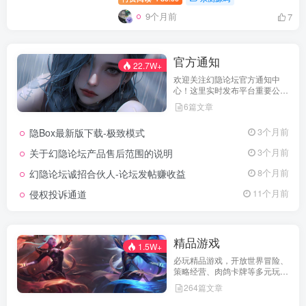
9个月前
7
官方通知
22.7W+
欢迎关注幻隐论坛官方通知中
心！这里实时发布平台重要公
告、活动规则、功能更新、安全
6篇文章
提醒及用户权益说明，确保每位
用户第一时间掌握最新动态。我
隐Box最新版下载-极致模式
3个月前
们坚持公开透明，通过权威通知
保障用户权益，助力您在幻隐论
关于幻隐论坛产品售后范围的说明
3个月前
坛获得更优质、安全的使用体
验！立即查看，不错过关键信
幻隐论坛诚招合伙人-论坛发帖赚收益
8个月前
息！
侵权投诉通道
11个月前
精品游戏
1.5W+
必玩精品游戏，开放世界冒险、
策略经营、肉鸽卡牌等多元玩
法，满足不同玩家的喜好 。
264篇文章