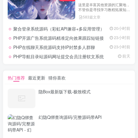
这里是丰富其他资源的汇聚地，
不管你是寻找学习教程拓展知
识，还是搜集各类素材激发创作
583篇文章
灵感，亦或是查询专业数据辅助
工作研究，都能一站式满足。资
聚合登录系统源码（彩虹API兼容+多应用管理）
20小时前
源定期更新、分类清晰、下载便
捷，为你的多元需求提供高效服
PHP开源广告系统源码精准定向效果跟踪短链接
23小时前
务，快来探索发现所需资源！
PHP在线聊天系统源码支持IP封禁多人群聊
23小时前
PHP导航目录站源码网址提交会员注册软文系统
前天
热门推荐
最近更新
猜你喜欢
隐Box最新版下载-极致模式
幻隐Q绑查询源码/完整源码带API