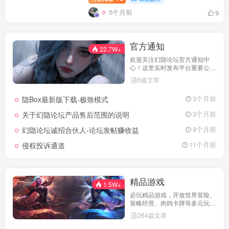
5个月前
9
官方通知
22.7W+
欢迎关注幻隐论坛官方通知中
心！这里实时发布平台重要公
告、活动规则、功能更新、安全
6篇文章
提醒及用户权益说明，确保每位
用户第一时间掌握最新动态。我
隐Box最新版下载-极致模式
3个月前
们坚持公开透明，通过权威通知
保障用户权益，助力您在幻隐论
关于幻隐论坛产品售后范围的说明
3个月前
坛获得更优质、安全的使用体
验！立即查看，不错过关键信
幻隐论坛诚招合伙人-论坛发帖赚收益
8个月前
息！
侵权投诉通道
11个月前
精品游戏
1.5W+
必玩精品游戏，开放世界冒险、
策略经营、肉鸽卡牌等多元玩
法，满足不同玩家的喜好 。
264篇文章