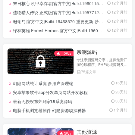
末日核心 机甲幸存者|官方中文|Build.19601158|解压即撸|
12个月前
遗物猎人传说 正式版|官方中文|Build.19577129+全DLC|解压即撸|
12个月前
珊瑚岛|官方中文|Build.19468570-重要更新-沙盒|解压即撸|
12个月前
绿林英雄 Forest Heroes|官方中文|Build.19609351+全DLC|解压即撸|
12个月前
亲测源码
1.2W+
专注亲测源码分享，提供免费开
源论坛程序、PHP论坛源码及论
坛搭建解决方案，所有源码均经
75篇文章
实际测试可用，助力快速搭建稳
定高效的论坛网站，轻松开启你
幻隐网站统计系统 多用户管理端
16天前
的论坛运营之路。
安卓苹果软件app分发单页网站开发教程
28天前
最新无授权东郊到家UI系统源码
30天前
电脑手机浏览器插件 幻隐资源嗅探神器
1个月前
其他资源
3W+