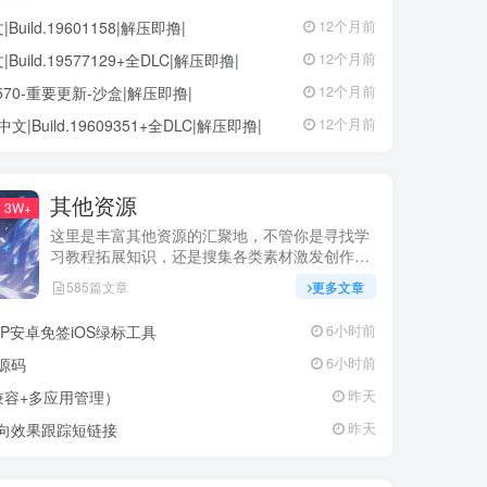
ild.19601158|解压即撸|
12个月前
ild.19577129+全DLC|解压即撸|
12个月前
68570-重要更新-沙盒|解压即撸|
12个月前
中文|Build.19609351+全DLC|解压即撸|
12个月前
其他资源
3W+
这里是丰富其他资源的汇聚地，不管你是寻找学
习教程拓展知识，还是搜集各类素材激发创作灵
感，亦或是查询专业数据辅助工作研究，都能一
585篇文章
更多文章
站式满足。资源定期更新、分类清晰、下载便
捷，为你的多元需求提供高效服务，快来探索发
P安卓免签iOS绿标工具
6小时前
现所需资源！
源码
6小时前
兼容+多应用管理）
昨天
定向效果跟踪短链接
昨天