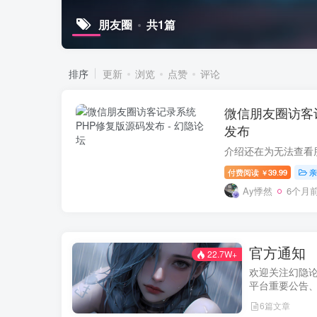
朋友圈
共1篇
排序
更新
浏览
点赞
评论
微信朋友圈访客
发布
付费阅读
39.99
亲
￥
Ay悸然
6个月
官方通知
22.7W+
欢迎关注幻隐
平台重要公告
及用户权益说
6篇文章
新动态。我们