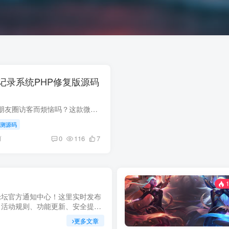
记录系统PHP修复版源码
介绍还在为无法查看朋友圈访客而烦恼吗？这款微信H5源码帮你轻松解决！基于PHP7.4+MySQL5.6环境开发，功能强大，操作简单，让你轻松掌握朋友圈动态。教程源码
测源码
前
0
116
7
1
论坛官方通知中心！这里实时发布
、活动规则、功能更新、安全提醒
明，确保每位用户第一时间掌握最
更多文章
坚持公开透明，通过权威通知保障