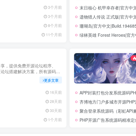
力您在幻隐论坛获得更优质、安全
末日核心 机甲幸存者|官方中文|Bu
3个月前
立即查看，不错过关键信息！
遗物猎人传说 正式版|官方中文|Bu
3个月前
珊瑚岛|官方中文|Build.194
8个月前
绿林英雄 Forest Heroes|官方
11个月前
分享，提供免费开源论坛程序、
及论坛搭建解决方案，所有源码均
用，助力快速搭建稳定高效的论坛
更多文章
启你的论坛运营之路。
APP封装打包分发系统源码PH
16天前
齐博地方门户多城市开源PHP
28天前
聚合登录系统源码（彩虹API
30天前
PHP开源广告系统源码精准
1个月前