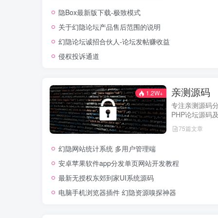
用户权益，助
隐Box最新版下载-极致模式
的使用体验！
关于幻隐论坛产品售后范围的说明
幻隐论坛诚招合伙人-论坛发帖赚收益
侵权投诉通道
亲测源码
1.2W+
专注亲测源码
PHP论坛源码
经实际测试可
75篇文章
网站，轻松开
幻隐网站统计系统 多用户管理端
安卓苹果软件app分发单页网站开发教程
最新无授权东郊到家UI系统源码
电脑手机浏览器插件 幻隐资源嗅探神器