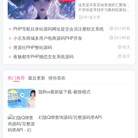
这里是丰富其他资源的汇聚地，
不管你是寻找学习教程拓展知
识，还是搜集各类素材激发创作
581篇文章
灵感，亦或是查询专业数据辅助
工作研究，都能一站式满足。资
PHP导航目录站源码网址提交会员注册软文系统
23小时前
源定期更新、分类清晰、下载便
捷，为你的多元需求提供高效服
小京东商城多用户电商源码PHP开发
23小时前
务，快来探索发现所需资源！
资源社PHP整站源码
前天
夜魅都市PHP婚恋交友系统源码
前天
热门推荐
最近更新
猜你喜欢
隐Box最新版下载-极致模式
幻隐Q绑查询源码/完整源码带API