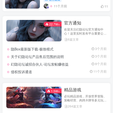
11个月前
11
官方通知
22.7W+
欢迎关注幻隐论坛官方通知中
心！这里实时发布平台重要公
告、活动规则、功能更新、安全
6篇文章
提醒及用户权益说明，确保每位
用户第一时间掌握最新动态。我
隐Box最新版下载-极致模式
3个月前
们坚持公开透明，通过权威通知
保障用户权益，助力您在幻隐论
关于幻隐论坛产品售后范围的说明
3个月前
坛获得更优质、安全的使用体
验！立即查看，不错过关键信
幻隐论坛诚招合伙人-论坛发帖赚收益
8个月前
息！
侵权投诉通道
11个月前
精品游戏
1.5W+
必玩精品游戏，开放世界冒险、
策略经营、肉鸽卡牌等多元玩
法，满足不同玩家的喜好 。
264篇文章