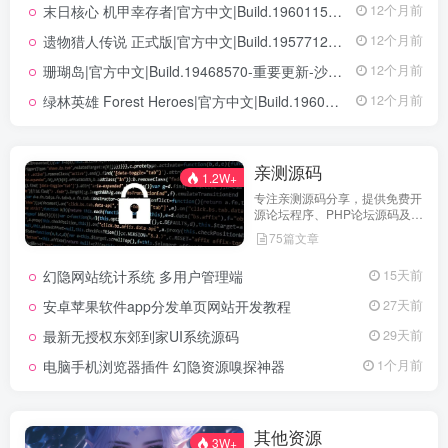
末日核心 机甲幸存者|官方中文|Build.19601158|解压即撸|
12个月前
遗物猎人传说 正式版|官方中文|Build.19577129+全DLC|解压即撸|
12个月前
珊瑚岛|官方中文|Build.19468570-重要更新-沙盒|解压即撸|
12个月前
绿林英雄 Forest Heroes|官方中文|Build.19609351+全DLC|解压即撸|
12个月前
亲测源码
1.2W+
专注亲测源码分享，提供免费开
源论坛程序、PHP论坛源码及论
坛搭建解决方案，所有源码均经
75篇文章
实际测试可用，助力快速搭建稳
定高效的论坛网站，轻松开启你
幻隐网站统计系统 多用户管理端
15天前
的论坛运营之路。
安卓苹果软件app分发单页网站开发教程
27天前
最新无授权东郊到家UI系统源码
29天前
电脑手机浏览器插件 幻隐资源嗅探神器
1个月前
其他资源
3W+