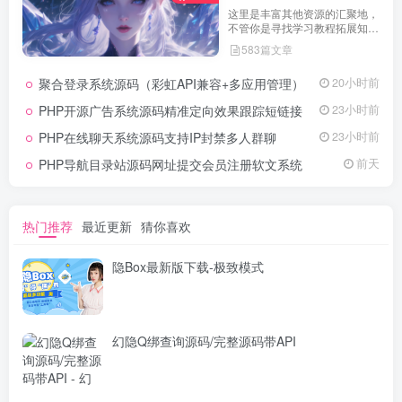
这里是丰富其他资源的汇聚地，
不管你是寻找学习教程拓展知
识，还是搜集各类素材激发创作
583篇文章
灵感，亦或是查询专业数据辅助
工作研究，都能一站式满足。资
聚合登录系统源码（彩虹API兼容+多应用管理）
20小时前
源定期更新、分类清晰、下载便
捷，为你的多元需求提供高效服
PHP开源广告系统源码精准定向效果跟踪短链接
23小时前
务，快来探索发现所需资源！
PHP在线聊天系统源码支持IP封禁多人群聊
23小时前
PHP导航目录站源码网址提交会员注册软文系统
前天
热门推荐
最近更新
猜你喜欢
隐Box最新版下载-极致模式
幻隐Q绑查询源码/完整源码带API