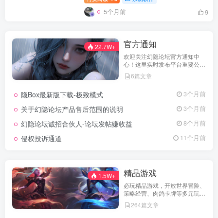
5个月前
9
官方通知
22.7W+
欢迎关注幻隐论坛官方通知中
心！这里实时发布平台重要公
告、活动规则、功能更新、安全
6篇文章
提醒及用户权益说明，确保每位
用户第一时间掌握最新动态。我
隐Box最新版下载-极致模式
3个月前
们坚持公开透明，通过权威通知
保障用户权益，助力您在幻隐论
关于幻隐论坛产品售后范围的说明
3个月前
坛获得更优质、安全的使用体
验！立即查看，不错过关键信
幻隐论坛诚招合伙人-论坛发帖赚收益
8个月前
息！
侵权投诉通道
11个月前
精品游戏
1.5W+
必玩精品游戏，开放世界冒险、
策略经营、肉鸽卡牌等多元玩
法，满足不同玩家的喜好 。
264篇文章