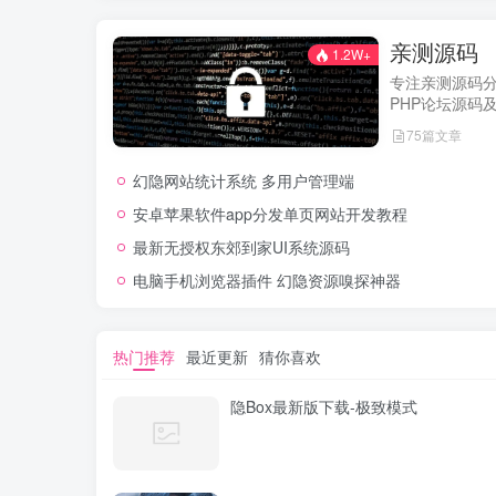
亲测源码
1.2W+
专注亲测源码
PHP论坛源码
经实际测试可
75篇文章
网站，轻松开
幻隐网站统计系统 多用户管理端
安卓苹果软件app分发单页网站开发教程
最新无授权东郊到家UI系统源码
电脑手机浏览器插件 幻隐资源嗅探神器
热门推荐
最近更新
猜你喜欢
隐Box最新版下载-极致模式