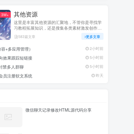
其他资源
3W+
这里是丰富其他资源的汇聚地，不管你是寻找学
习教程拓展知识，还是搜集各类素材激发创作灵
感，亦或是查询专业数据辅助工作研究，都能一
583篇文章
更多文章
站式满足。资源定期更新、分类清晰、下载便
捷，为你的多元需求提供高效服务，快来探索发
兼容+多应用管理）
2小时前
现所需资源！
定向效果跟踪短链接
5小时前
P封禁多人群聊
5小时前
交会员注册软文系统
昨天
微信聊天记录修改HTML源代码分享