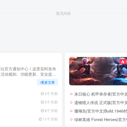
暂无内容
1
论坛官方通知中心！这里实时发布
、活动规则、功能更新、安全提醒
明，确保每位用户第一时间掌握最
更多文章
坚持公开透明，通过权威通知保障
力您在幻隐论坛获得更优质、安全
末日核心 机甲幸存者|官方中文|Bu
3个月前
立即查看，不错过关键信息！
遗物猎人传说 正式版|官方中文|Bu
3个月前
珊瑚岛|官方中文|Build.194
8个月前
绿林英雄 Forest Heroes|官方
11个月前