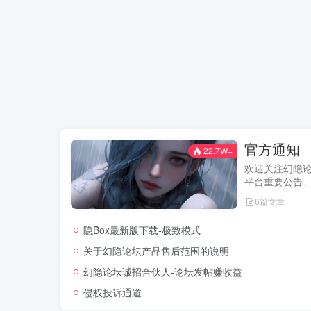
官方通知
22.7W+
欢迎关注幻隐
平台重要公告
及用户权益说
6篇文章
新动态。我们
用户权益，助
隐Box最新版下载-极致模式
的使用体验！
关于幻隐论坛产品售后范围的说明
幻隐论坛诚招合伙人-论坛发帖赚收益
侵权投诉通道