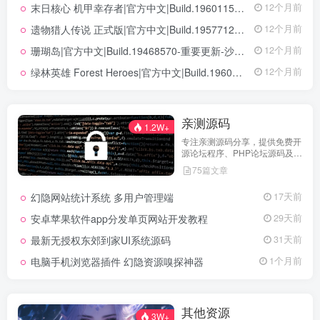
末日核心 机甲幸存者|官方中文|Build.19601158|解压即撸|
12个月前
遗物猎人传说 正式版|官方中文|Build.19577129+全DLC|解压即撸|
12个月前
珊瑚岛|官方中文|Build.19468570-重要更新-沙盒|解压即撸|
12个月前
绿林英雄 Forest Heroes|官方中文|Build.19609351+全DLC|解压即撸|
12个月前
亲测源码
1.2W+
专注亲测源码分享，提供免费开
源论坛程序、PHP论坛源码及论
坛搭建解决方案，所有源码均经
75篇文章
实际测试可用，助力快速搭建稳
定高效的论坛网站，轻松开启你
幻隐网站统计系统 多用户管理端
17天前
的论坛运营之路。
安卓苹果软件app分发单页网站开发教程
29天前
最新无授权东郊到家UI系统源码
31天前
电脑手机浏览器插件 幻隐资源嗅探神器
1个月前
其他资源
3W+