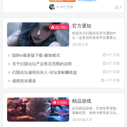
9个月前
7
官方通知
22.7W+
欢迎关注幻隐论坛官方通知中
心！这里实时发布平台重要公
告、活动规则、功能更新、安全
6篇文章
提醒及用户权益说明，确保每位
用户第一时间掌握最新动态。我
隐Box最新版下载-极致模式
3个月前
们坚持公开透明，通过权威通知
保障用户权益，助力您在幻隐论
关于幻隐论坛产品售后范围的说明
3个月前
坛获得更优质、安全的使用体
验！立即查看，不错过关键信
幻隐论坛诚招合伙人-论坛发帖赚收益
8个月前
息！
侵权投诉通道
11个月前
精品游戏
1.5W+
必玩精品游戏，开放世界冒险、
策略经营、肉鸽卡牌等多元玩
法，满足不同玩家的喜好 。
264篇文章