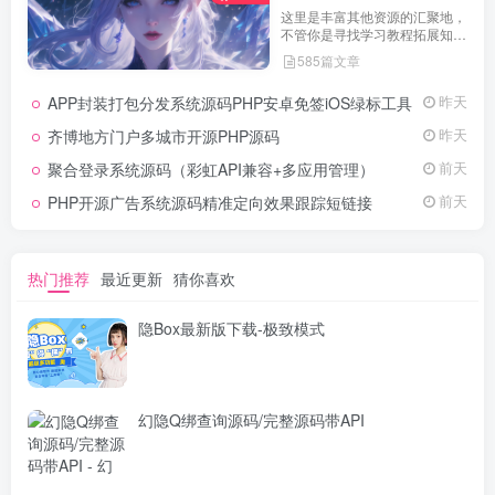
这里是丰富其他资源的汇聚地，
不管你是寻找学习教程拓展知
识，还是搜集各类素材激发创作
585篇文章
灵感，亦或是查询专业数据辅助
工作研究，都能一站式满足。资
APP封装打包分发系统源码PHP安卓免签iOS绿标工具
昨天
源定期更新、分类清晰、下载便
捷，为你的多元需求提供高效服
齐博地方门户多城市开源PHP源码
昨天
务，快来探索发现所需资源！
聚合登录系统源码（彩虹API兼容+多应用管理）
前天
PHP开源广告系统源码精准定向效果跟踪短链接
前天
热门推荐
最近更新
猜你喜欢
隐Box最新版下载-极致模式
幻隐Q绑查询源码/完整源码带API