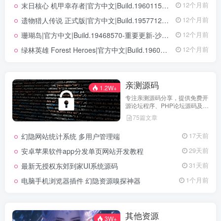
末日核心 机甲幸存者|官方中文|Build.19601158|解压即撸|
12个月前
遗物猎人传说 正式版|官方中文|Build.19577129+全DLC|解压即撸|
12个月前
珊瑚岛|官方中文|Build.19468570-重要更新-沙盒|解压即撸|
12个月前
绿林英雄 Forest Heroes|官方中文|Build.19609351+全DLC|解压即撸|
12个月前
亲测源码
1.2W+
专注亲测源码分享，提供免费开
源论坛程序、PHP论坛源码及论
坛搭建解决方案，所有源码均经
75篇文章
实际测试可用，助力快速搭建稳
定高效的论坛网站，轻松开启你
幻隐网站统计系统 多用户管理端
17天前
的论坛运营之路。
安卓苹果软件app分发单页网站开发教程
29天前
最新无授权东郊到家UI系统源码
31天前
电脑手机浏览器插件 幻隐资源嗅探神器
1个月前
其他资源
3W+