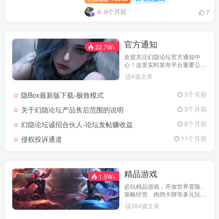
9个月前
7
官方通知
22.7W+
欢迎关注幻隐论坛官方通知中
心！这里实时发布平台重要公
告、活动规则、功能更新、安全
6篇文章
提醒及用户权益说明，确保每位
用户第一时间掌握最新动态。我
隐Box最新版下载-极致模式
3个月前
们坚持公开透明，通过权威通知
保障用户权益，助力您在幻隐论
关于幻隐论坛产品售后范围的说明
3个月前
坛获得更优质、安全的使用体
验！立即查看，不错过关键信
幻隐论坛诚招合伙人-论坛发帖赚收益
8个月前
息！
侵权投诉通道
11个月前
精品游戏
1.5W+
必玩精品游戏，开放世界冒险、
策略经营、肉鸽卡牌等多元玩
法，满足不同玩家的喜好 。
264篇文章