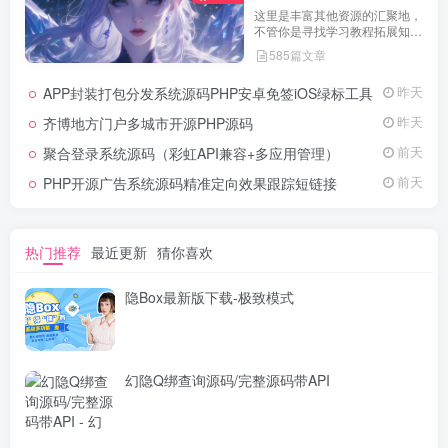
这里是丰富其他资源的汇聚地，
不管你是寻找学习教程拓展知
识，还是搜集各类素材激发创作
585篇文章
灵感，亦或是查询专业数据辅助
工作研究，都能一站式满足。资
APP封装打包分发系统源码PHP安卓免签iOS绿标工具
昨天
源定期更新、分类清晰、下载便
捷，为你的多元需求提供高效服
齐博地方门户多城市开源PHP源码
昨天
务，快来探索发现所需资源！
聚合登录系统源码（彩虹API兼容+多应用管理）
前天
PHP开源广告系统源码精准定向效果跟踪短链接
前天
热门推荐
最近更新
猜你喜欢
隐Box最新版下载-极致模式
幻隐Q绑查询源码/完整源码带API