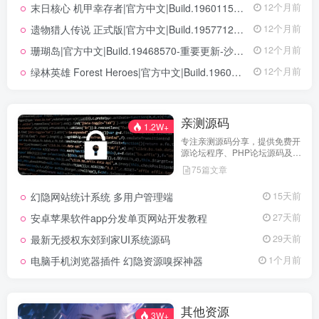
末日核心 机甲幸存者|官方中文|Build.19601158|解压即撸|
12个月前
遗物猎人传说 正式版|官方中文|Build.19577129+全DLC|解压即撸|
12个月前
珊瑚岛|官方中文|Build.19468570-重要更新-沙盒|解压即撸|
12个月前
绿林英雄 Forest Heroes|官方中文|Build.19609351+全DLC|解压即撸|
12个月前
亲测源码
1.2W+
专注亲测源码分享，提供免费开
源论坛程序、PHP论坛源码及论
坛搭建解决方案，所有源码均经
75篇文章
实际测试可用，助力快速搭建稳
定高效的论坛网站，轻松开启你
幻隐网站统计系统 多用户管理端
15天前
的论坛运营之路。
安卓苹果软件app分发单页网站开发教程
27天前
最新无授权东郊到家UI系统源码
29天前
电脑手机浏览器插件 幻隐资源嗅探神器
1个月前
其他资源
3W+