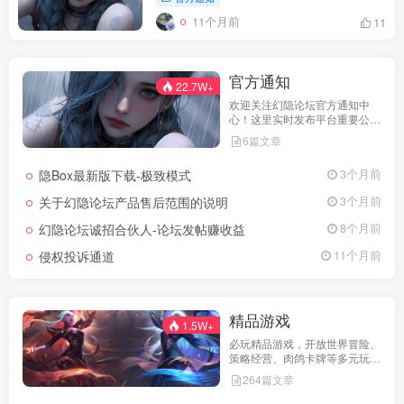
11个月前
11
官方通知
22.7W+
欢迎关注幻隐论坛官方通知中
心！这里实时发布平台重要公
告、活动规则、功能更新、安全
6篇文章
提醒及用户权益说明，确保每位
用户第一时间掌握最新动态。我
隐Box最新版下载-极致模式
3个月前
们坚持公开透明，通过权威通知
保障用户权益，助力您在幻隐论
关于幻隐论坛产品售后范围的说明
3个月前
坛获得更优质、安全的使用体
验！立即查看，不错过关键信
幻隐论坛诚招合伙人-论坛发帖赚收益
8个月前
息！
侵权投诉通道
11个月前
精品游戏
1.5W+
必玩精品游戏，开放世界冒险、
策略经营、肉鸽卡牌等多元玩
法，满足不同玩家的喜好 。
264篇文章