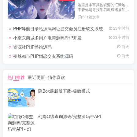
这里是丰富其他资源的汇聚地，
不管你是寻找学习教程拓展知
识，还是搜集各类素材激发创作
581篇文章
灵感，亦或是查询专业数据辅助
工作研究，都能一站式满足。资
PHP导航目录站源码网址提交会员注册软文系统
23小时前
源定期更新、分类清晰、下载便
捷，为你的多元需求提供高效服
小京东商城多用户电商源码PHP开发
23小时前
务，快来探索发现所需资源！
资源社PHP整站源码
前天
夜魅都市PHP婚恋交友系统源码
前天
热门推荐
最近更新
猜你喜欢
隐Box最新版下载-极致模式
幻隐Q绑查询源码/完整源码带API