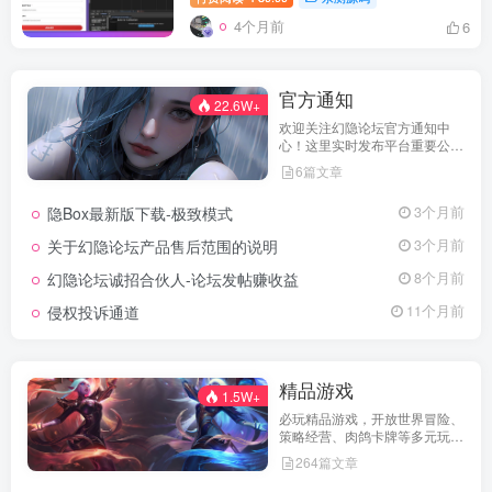
4个月前
6
官方通知
22.6W+
欢迎关注幻隐论坛官方通知中
心！这里实时发布平台重要公
告、活动规则、功能更新、安全
6篇文章
提醒及用户权益说明，确保每位
用户第一时间掌握最新动态。我
隐Box最新版下载-极致模式
3个月前
们坚持公开透明，通过权威通知
保障用户权益，助力您在幻隐论
关于幻隐论坛产品售后范围的说明
3个月前
坛获得更优质、安全的使用体
验！立即查看，不错过关键信
幻隐论坛诚招合伙人-论坛发帖赚收益
8个月前
息！
侵权投诉通道
11个月前
精品游戏
1.5W+
必玩精品游戏，开放世界冒险、
策略经营、肉鸽卡牌等多元玩
法，满足不同玩家的喜好 。
264篇文章