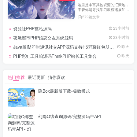
这里是丰富其他资源的汇聚地，
不管你是寻找学习教程拓展知
识，还是搜集各类素材激发创作
579篇文章
灵感，亦或是查询专业数据辅助
工作研究，都能一站式满足。资
资源社PHP整站源码
23小时前
源定期更新、分类清晰、下载便
捷，为你的多元需求提供高效服
夜魅都市PHP婚恋交友系统源码
23小时前
务，快来探索发现所需资源！
Java版IM即时通讯社交APP源码支持H5群聊红包朋友圈
昨天
PHP彩虹工具箱源码ThinkPHP站长工具集合
昨天
热门推荐
最近更新
猜你喜欢
隐Box最新版下载-极致模式
幻隐Q绑查询源码/完整源码带API