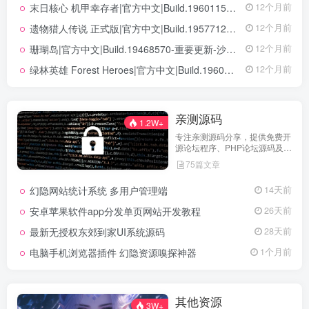
末日核心 机甲幸存者|官方中文|Build.19601158|解压即撸|
12个月前
遗物猎人传说 正式版|官方中文|Build.19577129+全DLC|解压即撸|
12个月前
珊瑚岛|官方中文|Build.19468570-重要更新-沙盒|解压即撸|
12个月前
绿林英雄 Forest Heroes|官方中文|Build.19609351+全DLC|解压即撸|
12个月前
亲测源码
1.2W+
专注亲测源码分享，提供免费开
源论坛程序、PHP论坛源码及论
坛搭建解决方案，所有源码均经
75篇文章
实际测试可用，助力快速搭建稳
定高效的论坛网站，轻松开启你
幻隐网站统计系统 多用户管理端
14天前
的论坛运营之路。
安卓苹果软件app分发单页网站开发教程
26天前
最新无授权东郊到家UI系统源码
28天前
电脑手机浏览器插件 幻隐资源嗅探神器
1个月前
其他资源
3W+