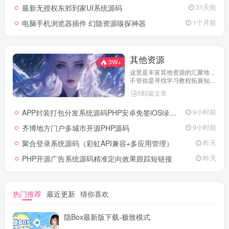
最新无授权东郊到家UI系统源码
31天前
电脑手机浏览器插件 幻隐资源嗅探神器
1个月前
其他资源
3W+
这里是丰富其他资源的汇聚地，
不管你是寻找学习教程拓展知
识，还是搜集各类素材激发创作
585篇文章
灵感，亦或是查询专业数据辅助
工作研究，都能一站式满足。资
APP封装打包分发系统源码PHP安卓免签iOS绿标工具
9小时前
源定期更新、分类清晰、下载便
捷，为你的多元需求提供高效服
齐博地方门户多城市开源PHP源码
9小时前
务，快来探索发现所需资源！
聚合登录系统源码（彩虹API兼容+多应用管理）
昨天
PHP开源广告系统源码精准定向效果跟踪短链接
昨天
热门推荐
最近更新
猜你喜欢
隐Box最新版下载-极致模式