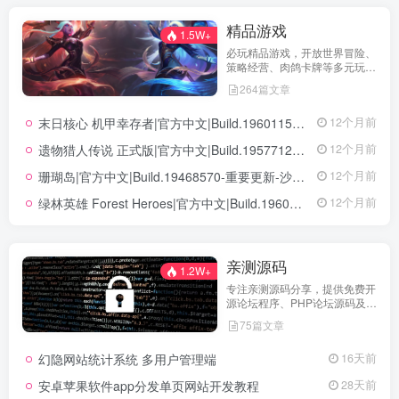
精品游戏
1.5W+
必玩精品游戏，开放世界冒险、
策略经营、肉鸽卡牌等多元玩
法，满足不同玩家的喜好 。
264篇文章
末日核心 机甲幸存者|官方中文|Build.19601158|解压即撸|
12个月前
遗物猎人传说 正式版|官方中文|Build.19577129+全DLC|解压即撸|
12个月前
珊瑚岛|官方中文|Build.19468570-重要更新-沙盒|解压即撸|
12个月前
绿林英雄 Forest Heroes|官方中文|Build.19609351+全DLC|解压即撸|
12个月前
亲测源码
1.2W+
专注亲测源码分享，提供免费开
源论坛程序、PHP论坛源码及论
坛搭建解决方案，所有源码均经
75篇文章
实际测试可用，助力快速搭建稳
定高效的论坛网站，轻松开启你
幻隐网站统计系统 多用户管理端
16天前
的论坛运营之路。
安卓苹果软件app分发单页网站开发教程
28天前