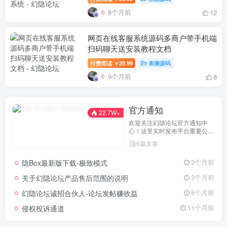
8个月前
12
网页在线客服系统源码多商户带手机端
扫码聊天送安装教程文档
付费阅读
39.99
亲测源码
￥
9个月前
8
官方通知
22.7W+
欢迎关注幻隐论坛官方通知中
心！这里实时发布平台重要公
告、活动规则、功能更新、安全
6篇文章
提醒及用户权益说明，确保每位
用户第一时间掌握最新动态。我
隐Box最新版下载-极致模式
3个月前
们坚持公开透明，通过权威通知
保障用户权益，助力您在幻隐论
关于幻隐论坛产品售后范围的说明
3个月前
坛获得更优质、安全的使用体
验！立即查看，不错过关键信
幻隐论坛诚招合伙人-论坛发帖赚收益
8个月前
息！
侵权投诉通道
11个月前