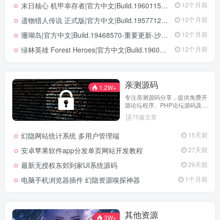
末日核心 机甲幸存者|官方中文|Build.19601158|解压即撸|
12个月前
遗物猎人传说 正式版|官方中文|Build.19577129+全DLC|解压即撸|
12个月前
珊瑚岛|官方中文|Build.19468570-重要更新-沙盒|解压即撸|
12个月前
绿林英雄 Forest Heroes|官方中文|Build.19609351+全DLC|解压即撸|
12个月前
亲测源码
1.2W+
专注亲测源码分享，提供免费开
源论坛程序、PHP论坛源码及论
坛搭建解决方案，所有源码均经
75篇文章
实际测试可用，助力快速搭建稳
定高效的论坛网站，轻松开启你
幻隐网站统计系统 多用户管理端
15天前
的论坛运营之路。
安卓苹果软件app分发单页网站开发教程
27天前
最新无授权东郊到家UI系统源码
29天前
电脑手机浏览器插件 幻隐资源嗅探神器
1个月前
其他资源
3W+