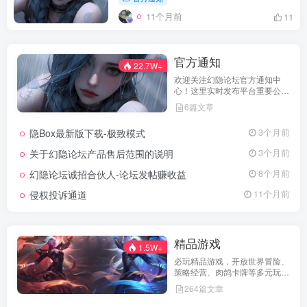
11个月前
11
官方通知
22.7W+
欢迎关注幻隐论坛官方通知中
心！这里实时发布平台重要公
告、活动规则、功能更新、安全
6篇文章
提醒及用户权益说明，确保每位
用户第一时间掌握最新动态。我
隐Box最新版下载-极致模式
3个月前
们坚持公开透明，通过权威通知
保障用户权益，助力您在幻隐论
关于幻隐论坛产品售后范围的说明
3个月前
坛获得更优质、安全的使用体
验！立即查看，不错过关键信
幻隐论坛诚招合伙人-论坛发帖赚收益
8个月前
息！
侵权投诉通道
11个月前
精品游戏
1.5W+
必玩精品游戏，开放世界冒险、
策略经营、肉鸽卡牌等多元玩
法，满足不同玩家的喜好 。
264篇文章