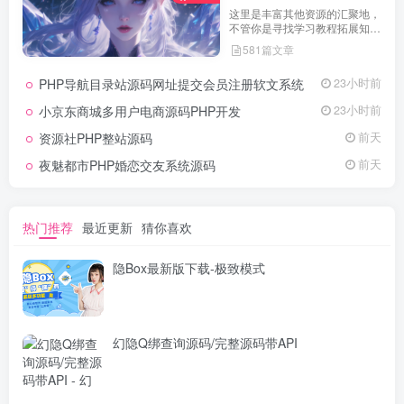
这里是丰富其他资源的汇聚地，
不管你是寻找学习教程拓展知
识，还是搜集各类素材激发创作
581篇文章
灵感，亦或是查询专业数据辅助
工作研究，都能一站式满足。资
PHP导航目录站源码网址提交会员注册软文系统
23小时前
源定期更新、分类清晰、下载便
捷，为你的多元需求提供高效服
小京东商城多用户电商源码PHP开发
23小时前
务，快来探索发现所需资源！
资源社PHP整站源码
前天
夜魅都市PHP婚恋交友系统源码
前天
热门推荐
最近更新
猜你喜欢
隐Box最新版下载-极致模式
幻隐Q绑查询源码/完整源码带API