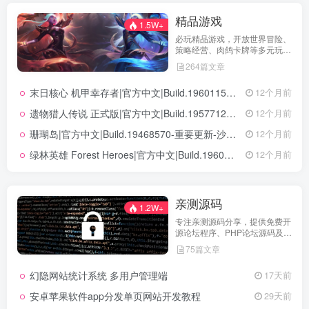
精品游戏
1.5W+
必玩精品游戏，开放世界冒险、
策略经营、肉鸽卡牌等多元玩
法，满足不同玩家的喜好 。
264篇文章
末日核心 机甲幸存者|官方中文|Build.19601158|解压即撸|
12个月前
遗物猎人传说 正式版|官方中文|Build.19577129+全DLC|解压即撸|
12个月前
珊瑚岛|官方中文|Build.19468570-重要更新-沙盒|解压即撸|
12个月前
绿林英雄 Forest Heroes|官方中文|Build.19609351+全DLC|解压即撸|
12个月前
亲测源码
1.2W+
专注亲测源码分享，提供免费开
源论坛程序、PHP论坛源码及论
坛搭建解决方案，所有源码均经
75篇文章
实际测试可用，助力快速搭建稳
定高效的论坛网站，轻松开启你
幻隐网站统计系统 多用户管理端
17天前
的论坛运营之路。
安卓苹果软件app分发单页网站开发教程
29天前