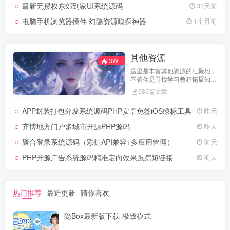
最新无授权东郊到家UI系统源码
31天前
电脑手机浏览器插件 幻隐资源嗅探神器
1个月前
其他资源
3W+
这里是丰富其他资源的汇聚地，
不管你是寻找学习教程拓展知
识，还是搜集各类素材激发创作
585篇文章
灵感，亦或是查询专业数据辅助
工作研究，都能一站式满足。资
APP封装打包分发系统源码PHP安卓免签iOS绿标工具
昨天
源定期更新、分类清晰、下载便
捷，为你的多元需求提供高效服
齐博地方门户多城市开源PHP源码
昨天
务，快来探索发现所需资源！
聚合登录系统源码（彩虹API兼容+多应用管理）
前天
PHP开源广告系统源码精准定向效果跟踪短链接
前天
热门推荐
最近更新
猜你喜欢
隐Box最新版下载-极致模式