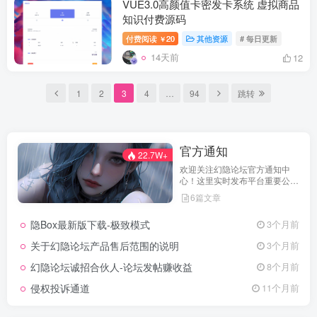
VUE3.0高颜值卡密发卡系统 虚拟商品
知识付费源码
付费阅读
20
其他资源
# 每日更新
￥
14天前
12
1
2
3
4
…
94
跳转
官方通知
22.7W+
欢迎关注幻隐论坛官方通知中
心！这里实时发布平台重要公
告、活动规则、功能更新、安全
6篇文章
提醒及用户权益说明，确保每位
用户第一时间掌握最新动态。我
隐Box最新版下载-极致模式
3个月前
们坚持公开透明，通过权威通知
保障用户权益，助力您在幻隐论
关于幻隐论坛产品售后范围的说明
3个月前
坛获得更优质、安全的使用体
验！立即查看，不错过关键信
幻隐论坛诚招合伙人-论坛发帖赚收益
8个月前
息！
侵权投诉通道
11个月前