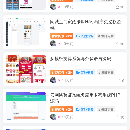
13天前
10
同城上门家政按摩H5小程序免授权源
码
付费阅读
20
其他资源
# 每日更新
￥
13天前
10
多模板测算系统海外多语言源码
付费阅读
20
其他资源
# 每日更新
￥
14天前
6
云网络验证系统多应用卡密生成PHP
源码
付费阅读
20
其他资源
# 每日更新
￥
14天前
10